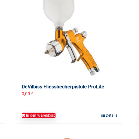
DeVilbiss Fliessbecherpistole ProLite
0,00
€
In den Warenkorb
Details