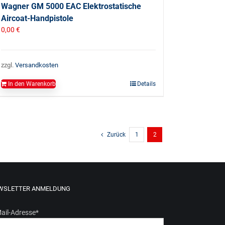
Wagner GM 5000 EAC Elektrostatische
Aircoat-Handpistole
0,00
€
zzgl.
Versandkosten
In den Warenkorb
Details
Zurück
1
2
WSLETTER ANMELDUNG
ail-Adresse
*