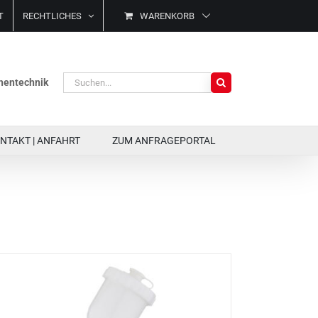
T
RECHTLICHES
WARENKORB
Suche
ächentechnik
nach:
NTAKT | ANFAHRT
ZUM ANFRAGEPORTAL