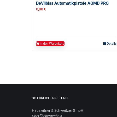
DeVilbiss Automatikpistole AGMD PRO
0,00
€
In den Warenkorb
Details
SO ERREICHEN SIE UNS
Haus­leit­ner & Schweit­zer GmbH
Ober­flä­chen­tech­nik