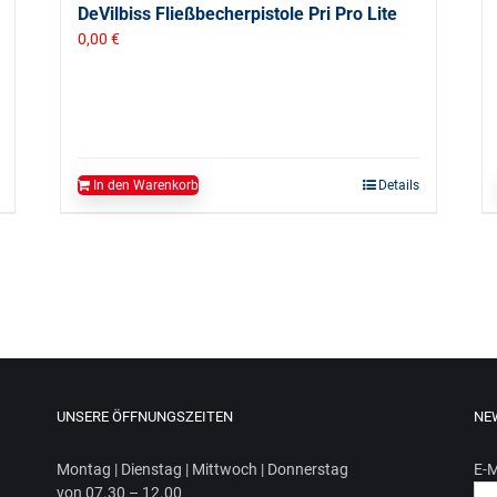
DeVilbiss Fließbecherpistole Pri Pro Lite
0,00
€
In den Warenkorb
Details
UNSERE ÖFFNUNGSZEITEN
NE
Mon­tag | Diens­tag | Mitt­woch | Donnerstag
E-M
von 07.30 – 12.00