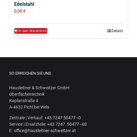
Edelstahl
0,00
€
In den Warenkorb
Details
SO ERREICHEN SIE UNS
Haus­leit­ner & Schweit­zer GmbH
Ober­flä­chen­tech­nik
Kaplan­stra­ße 4
A‑4632 Pichl bei Wels
Zen­tra­le | Ver­kauf:
+43 7247 50477–0
Ser­vice | Ersatz­tei­le:
+43 7247 50477–60
E.
office@hausleitner-schweitzer.at