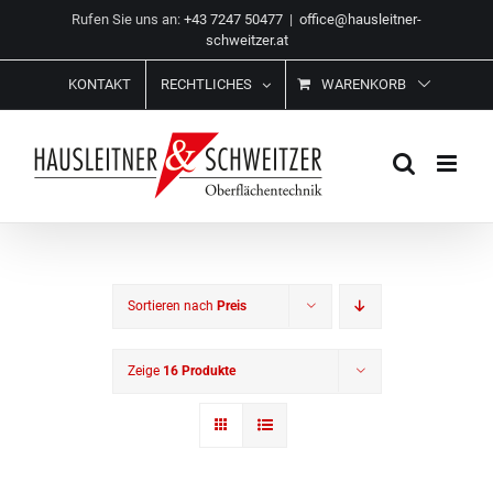
Zum
Rufen Sie uns an:
+43 7247 50477
|
office@hausleitner-
Inhalt
schweitzer.at
springen
KONTAKT
RECHTLICHES
WARENKORB
Sortieren nach
Preis
Zeige
16 Produkte