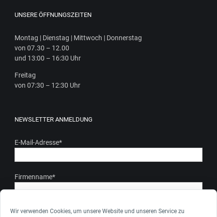
UNSERE ÖFFNUNGSZEITEN
Mon­tag | Diens­tag | Mitt­woch | Donnerstag
von 07.30 – 12.00
und 13:00 – 16:30 Uhr
Frei­tag
von 07:30 – 12:30 Uhr
NEWSLETTER ANMELDUNG
E-Mail-Adresse
*
Firmenname
*
Ich stimme zu, dass meine personenbezogenen Daten gem.
Wir verwenden Cookies, um unsere Website und unseren Service zu