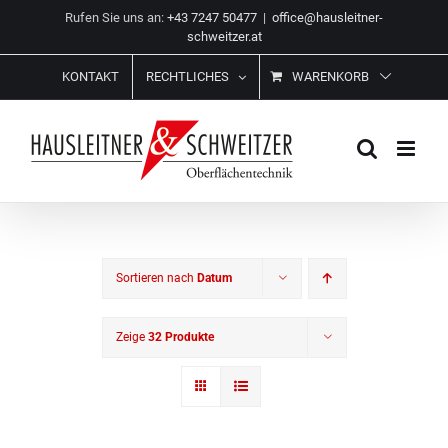
Zum
Rufen Sie uns an:
+43 7247 50477
|
office@hausleitner-
Inhalt
schweitzer.at
springen
KONTAKT
RECHTLICHES
WARENKORB
Sortieren nach
Datum
Zeige
32 Produkte