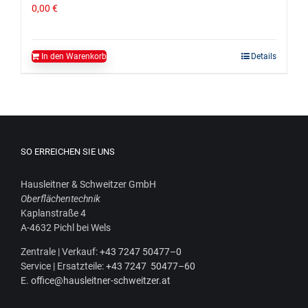
0,00
€
In den Warenkorb
Details
SO ERREICHEN SIE UNS
Haus­leit­ner & Schweit­zer GmbH
Ober­flä­chen­tech­nik
Kaplan­stra­ße 4
A‑4632 Pichl bei Wels
Zen­tra­le | Ver­kauf:
+43 7247 50477–0
Ser­vice | Ersatz­tei­le:
+43 7247 50477–60
E.
office@hausleitner-schweitzer.at