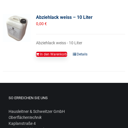
Abziehlack weiss – 10 Liter
0,00
€
Abziehlack weiss - 10 Liter
In den Warenkorb
Details
SO ERREICHEN SIE UNS
Haus­leit­ner & Schweit­zer GmbH
Ober­flä­chen­tech­nik
Kaplan­stra­ße 4