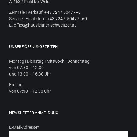
A‑4632 Pichl bei Wels
Zen­tra­le | Ver­kauf:
+43 7247 50477–0
Ser­vice | Ersatz­tei­le:
+43 7247 50477–60
E.
office@hausleitner-schweitzer.at
UNSERE ÖFFNUNGSZEITEN
Mon­tag | Diens­tag | Mitt­woch | Donnerstag
von 07.30 – 12.00
und 13:00 – 16:30 Uhr
Frei­tag
von 07:30 – 12:30 Uhr
NEWSLETTER ANMELDUNG
E-Mail-Adresse
*