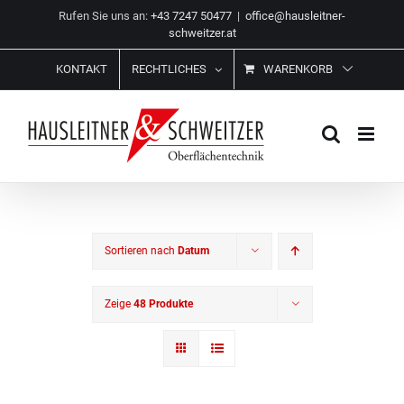
Zum
Rufen Sie uns an:
+43 7247 50477
|
office@hausleitner-
Inhalt
schweitzer.at
springen
KONTAKT
RECHTLICHES
WARENKORB
Sortieren nach
Datum
Zeige
48 Produkte