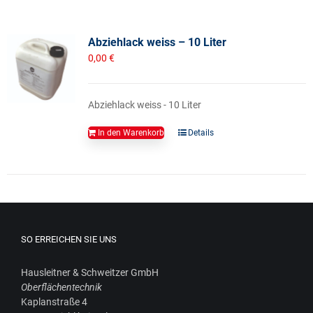
Abziehlack weiss – 10 Liter
0,00
€
Abziehlack weiss - 10 Liter
In den Warenkorb
Details
SO ERREICHEN SIE UNS
Haus­leit­ner & Schweit­zer GmbH
Ober­flä­chen­tech­nik
Kaplan­stra­ße 4