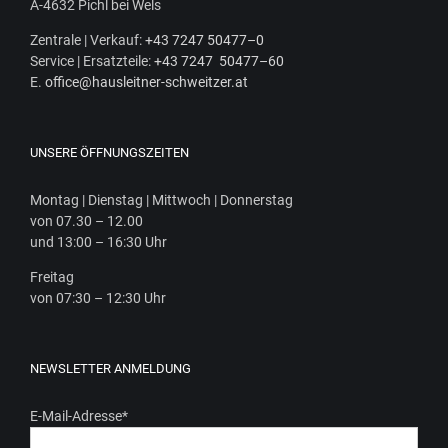
A‑4632 Pichl bei Wels
Zen­tra­le | Ver­kauf:
+43 7247 50477–0
Ser­vice | Ersatz­tei­le:
+43 7247 50477–60
E.
office@hausleitner-schweitzer.at
UNSERE ÖFFNUNGSZEITEN
Mon­tag | Diens­tag | Mitt­woch | Donnerstag
von 07.30 – 12.00
und 13:00 – 16:30 Uhr
Frei­tag
von 07:30 – 12:30 Uhr
NEWSLETTER ANMELDUNG
E-Mail-Adresse
*