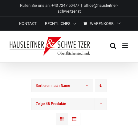
Zum
Rufen Sie uns an:
+43 7247 50477
|
office@hausleitner-
Inhalt
schweitzer.at
springen
KONTAKT
RECHTLICHES
WARENKORB
Sortieren nach
Name
Zeige
48 Produkte