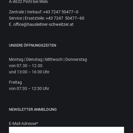
A‑4632 Pichl bei Wels
Zen­tra­le | Ver­kauf:
+43 7247 50477–0
Ser­vice | Ersatz­tei­le:
+43 7247 50477–60
E.
office@hausleitner-schweitzer.at
UNSERE ÖFFNUNGSZEITEN
Mon­tag | Diens­tag | Mitt­woch | Donnerstag
von 07.30 – 12.00
und 13:00 – 16:30 Uhr
Frei­tag
von 07:30 – 12:30 Uhr
NEWSLETTER ANMELDUNG
E-Mail-Adresse
*