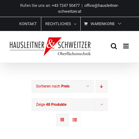
Zum
Rufen Sie uns an:
+43 7247 50477
|
office@hausleitner-
Inhalt
schweitzer.at
springen
KONTAKT
RECHTLICHES
WARENKORB
Sortieren nach
Preis
Zeige
48 Produkte