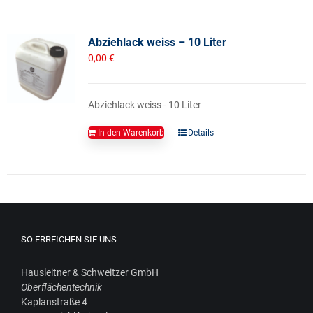
Abziehlack weiss – 10 Liter
0,00
€
Abziehlack weiss - 10 Liter
In den Warenkorb
Details
SO ERREICHEN SIE UNS
Haus­leit­ner & Schweit­zer GmbH
Ober­flä­chen­tech­nik
Kaplan­stra­ße 4