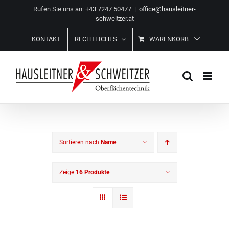
Zum
Rufen Sie uns an:
+43 7247 50477
|
office@hausleitner-
Inhalt
schweitzer.at
springen
KONTAKT
RECHTLICHES
WARENKORB
Sortieren nach
Name
Zeige
16 Produkte