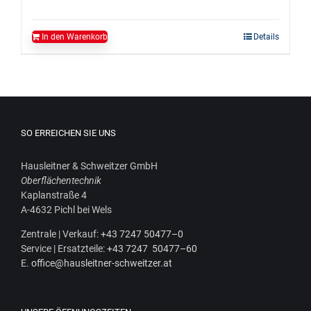
In den Warenkorb
Details
SO ERREICHEN SIE UNS
Haus­leit­ner & Schweit­zer GmbH
Ober­flä­chen­tech­nik
Kaplan­stra­ße 4
A‑4632 Pichl bei Wels
Zen­tra­le | Ver­kauf:
+43 7247 50477–0
Ser­vice | Ersatz­tei­le:
+43 7247 50477–60
E.
office@hausleitner-schweitzer.at