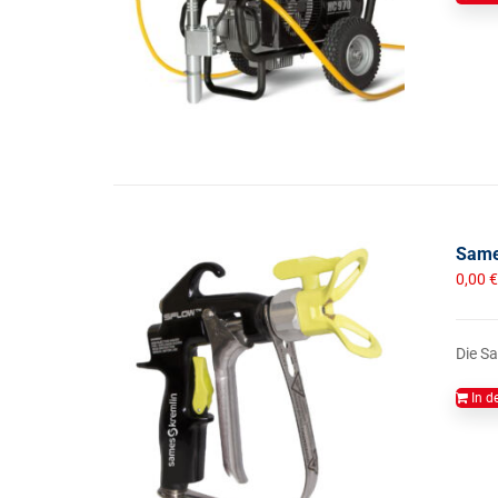
Same
0,00
€
Die Sa
In d