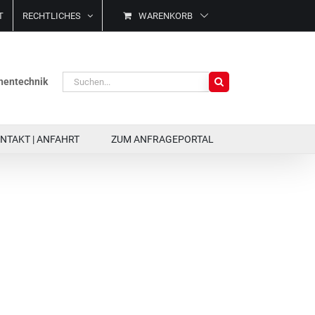
T
RECHTLICHES
WARENKORB
Suche
ächentechnik
nach:
NTAKT | ANFAHRT
ZUM ANFRAGEPORTAL