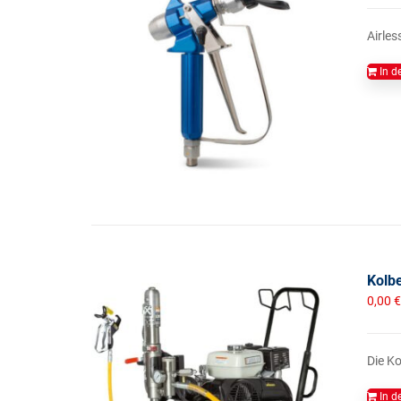
Airles
In d
Kolb
0,00
€
Die Ko
In d