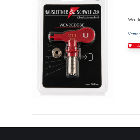
Wended
Versa
In d