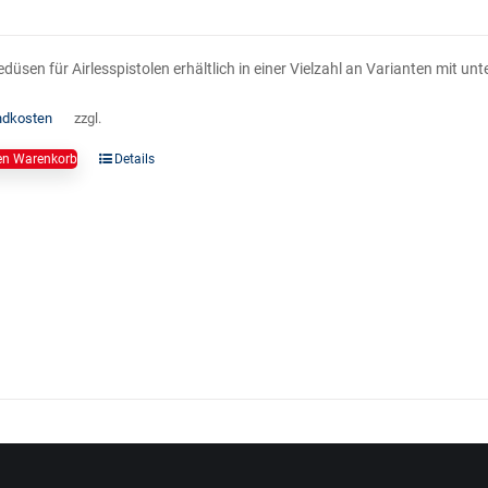
üsen für Airlesspistolen erhältlich in einer Vielzahl an Varianten mit u
ndkosten
zzgl.
en Warenkorb
Details