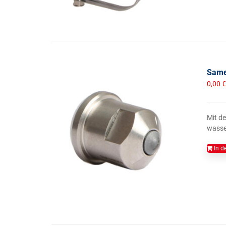
Sames
0,00
€
Mit de
wasse
In d