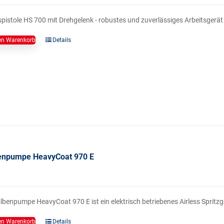
spistole HS 700 mit Drehgelenk - robustes und zuverlässiges Arbeitsgerät f
en Warenkorb
Details
enpumpe HeavyCoat 970 E
lbenpumpe HeavyCoat 970 E ist ein elektrisch betriebenes Airless Spritzg
en Warenkorb
Details