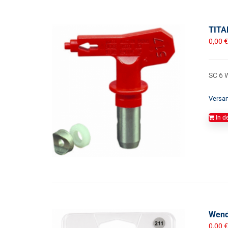
TITA
0,00
€
SC 6 W
Versa
In d
Wend
0,00
€