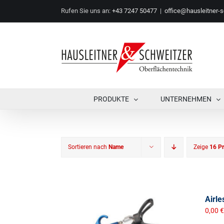
Zum
Rufen Sie uns an:
+43 7247 50477
|
office@hausleitner-s
Inhalt
springen
PRODUKTE
UNTERNEHMEN
Sortieren nach
Name
Zeige
16 P
Airle
0,00
€