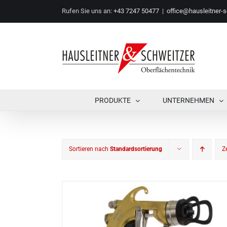
Zum
Rufen Sie uns an:
+43 7247 50477
|
office@hausleitner-s
Inhalt
springen
PRODUKTE
UNTERNEHMEN
Sortieren nach
Standardsortierung
Z