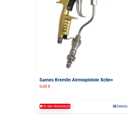
Sames Kremlin Airmixpistole Xcite+
0,00
€
In den Warenkorb
Details