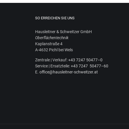
SO ERREICHEN SIE UNS
Haus­leit­ner & Schweit­zer GmbH
Ober­flä­chen­tech­nik
Kaplan­stra­ße 4
A‑4632 Pichl bei Wels
Zen­tra­le | Ver­kauf:
+43 7247 50477–0
Ser­vice | Ersatz­tei­le:
+43 7247 50477–60
E.
office@hausleitner-schweitzer.at