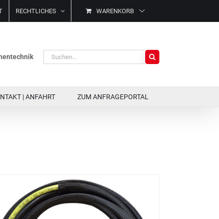
T
RECHTLICHES
WARENKORB
Suche
ächentechnik
nach:
NTAKT | ANFAHRT
ZUM ANFRAGEPORTAL