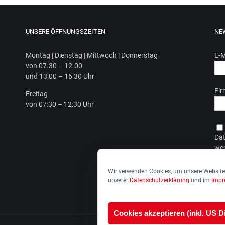
UNSERE ÖFFNUNGSZEITEN
NE
Mon­tag | Diens­tag | Mitt­woch | Donnerstag
E-M
von 07.30 – 12.00
und 13:00 – 16:30 Uhr
Fi
Frei­tag
von 07:30 – 12:30 Uhr
Dat
wer
Dat
Wir verwenden Cookies, um unsere Website 
unserer
Datenschutzerklärung
und im
Imp
Cookies akzeptieren (inkl. US D