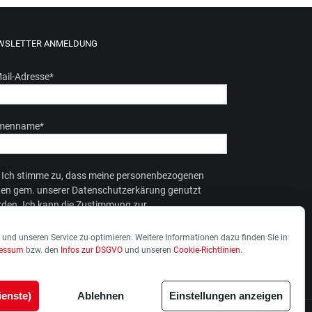
WSLETTER ANMELDUNG
ail-Adresse
*
rmenname
*
Ich stimme zu, dass meine personenbezogenen
en gem. unserer Datenschutzerkärung genutzt
den. Ich kann die Zustimmung zur
enverarbeitung jederzeit widerrufen.
und unseren Service zu optimieren. Weitere Informationen dazu finden Sie in
ressum
bzw. den
Infos zur DSGVO
und unseren
Cookie-Richtlinien
.
ienste)
Ablehnen
Einstellungen anzeigen