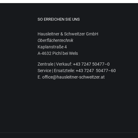
SO ERREICHEN SIE UNS
Haus­leit­ner & Schweit­zer GmbH
Ober­flä­chen­tech­nik
Kaplan­stra­ße 4
A‑4632 Pichl bei Wels
Zen­tra­le | Ver­kauf:
+43 7247 50477–0
Ser­vice | Ersatz­tei­le:
+43 7247 50477–60
E.
office@hausleitner-schweitzer.at