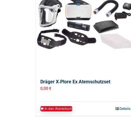
Dräger X‑Plore Ex Atemschutzset
0,00
€
In den Warenkorb
Details