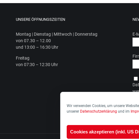
UNSERE ÖFFNUNGSZEITEN
NE
Mon­tag | Diens­tag | Mitt­woch | Donnerstag
E-M
von 07.30 – 12.00
und 13:00 – 16:30 Uhr
Fi
Frei­tag
von 07:30 – 12:30 Uhr
Dat
wer
Dat
Wir verwenden Cookies, um unsere Website 
unserer
Datenschutzerklärung
und im
Imp
Cookies akzeptieren (inkl. US D