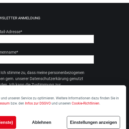
WSLETTER ANMELDUNG
ail-Adresse
*
rmenname
*
Ich stimme zu, dass meine personenbezogenen
en gem. unserer Datenschutzerkärung genutzt
den. Ich kann die Zustimmung zur
enverarbeitung jederzeit widerrufen.
und unseren Service zu optimieren. Weitere Informationen dazu finden Sie in
ressum
bzw. den
Infos zur DSGVO
und unseren
Cookie-Richtlinien
.
ienste)
Ablehnen
Einstellungen anzeigen