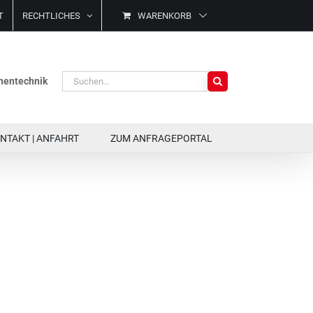
T
RECHTLICHES
WARENKORB
Suche
ächentechnik
nach:
NTAKT | ANFAHRT
ZUM ANFRAGEPORTAL