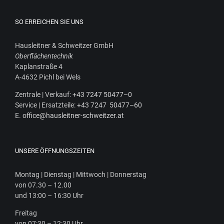
SO ERREICHEN SIE UNS
Haus­leit­ner & Schweit­zer GmbH
Ober­flä­chen­tech­nik
Kaplan­stra­ße 4
A‑4632 Pichl bei Wels
Zen­tra­le | Ver­kauf:
+43 7247 50477–0
Ser­vice | Ersatz­tei­le:
+43 7247 50477–60
E.
office@hausleitner-schweitzer.at
UNSERE ÖFFNUNGSZEITEN
Mon­tag | Diens­tag | Mitt­woch | Donnerstag
von 07.30 – 12.00
und 13:00 – 16:30 Uhr
Frei­tag
von 07:30 – 12:30 Uhr