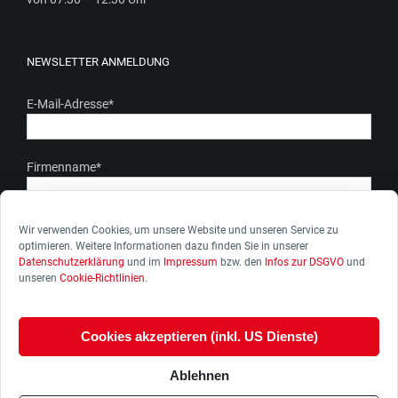
NEWSLETTER ANMELDUNG
E-Mail-Adresse
*
Firmenname
*
Ich stimme zu, dass meine personenbezogenen Daten gem.
Wir verwenden Cookies, um unsere Website und unseren Service zu
optimieren. Weitere Informationen dazu finden Sie in unserer
unserer Datenschutzerkärung genutzt werden. Ich kann die
Datenschutzerklärung
und im
Impressum
bzw. den
Infos zur DSGVO
und
Zustimmung zur Datenverarbeitung jederzeit widerrufen.
unseren
Cookie-Richtlinien
.
Cookies akzeptieren (inkl. US Dienste)
Ablehnen