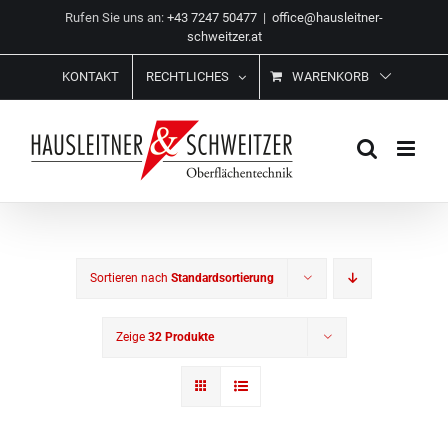
Zum
Rufen Sie uns an:
+43 7247 50477
|
office@hausleitner-
Inhalt
schweitzer.at
springen
KONTAKT
RECHTLICHES
WARENKORB
Sortieren nach
Standardsortierung
Zeige
32 Produkte