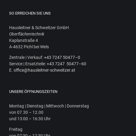
SO ERREICHEN SIE UNS
Haus­leit­ner & Schweit­zer GmbH
Ober­flä­chen­tech­nik
Kaplan­stra­ße 4
A‑4632 Pichl bei Wels
Zen­tra­le | Ver­kauf:
+43 7247 50477–0
Ser­vice | Ersatz­tei­le:
+43 7247 50477–60
E.
office@hausleitner-schweitzer.at
UNSERE ÖFFNUNGSZEITEN
Mon­tag | Diens­tag | Mitt­woch | Donnerstag
von 07.30 – 12.00
und 13:00 – 16:30 Uhr
Frei­tag
von 07:30 – 12:30 Uhr