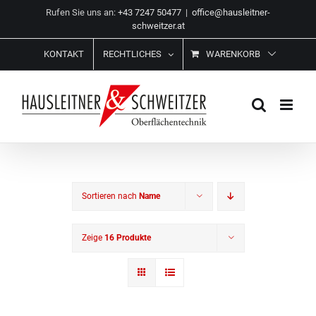
Zum
Rufen Sie uns an:
+43 7247 50477
|
office@hausleitner-
Inhalt
schweitzer.at
springen
KONTAKT
RECHTLICHES
WARENKORB
Sortieren nach
Name
Zeige
16 Produkte