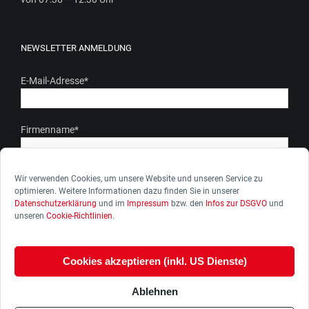
NEWSLETTER ANMELDUNG
E-Mail-Adresse
*
Firmenname
*
Ich stimme zu, dass meine personenbezogenen Daten gem.
Wir verwenden Cookies, um unsere Website und unseren Service zu
optimieren. Weitere Informationen dazu finden Sie in unserer
unserer Datenschutzerkärung genutzt werden. Ich kann die
Datenschutzerklärung
und im
Impressum
bzw. den
Infos zur DSGVO
und
Zustimmung zur Datenverarbeitung jederzeit widerrufen.
unseren
Cookie-Richtlinien
.
Cookies akzeptieren (inkl. US Dienste)
Ablehnen