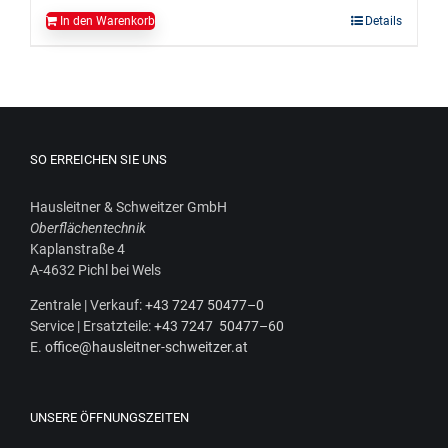
In den Warenkorb
Details
SO ERREICHEN SIE UNS
Haus­leit­ner & Schweit­zer GmbH
Ober­flä­chen­tech­nik
Kaplan­stra­ße 4
A‑4632 Pichl bei Wels
Zen­tra­le | Ver­kauf:
+43 7247 50477–0
Ser­vice | Ersatz­tei­le:
+43 7247 50477–60
E.
office@hausleitner-schweitzer.at
UNSERE ÖFFNUNGSZEITEN