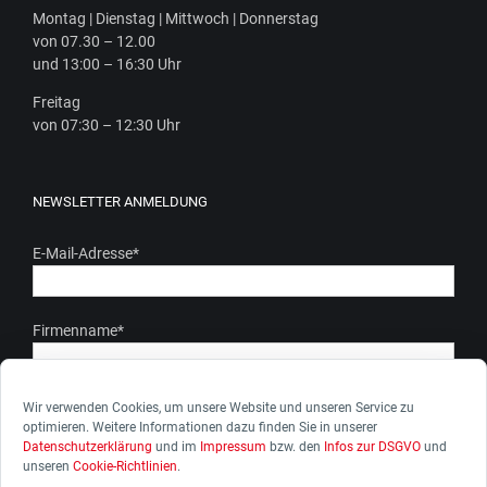
Mon­tag | Diens­tag | Mitt­woch | Donnerstag
von 07.30 – 12.00
und 13:00 – 16:30 Uhr
Frei­tag
von 07:30 – 12:30 Uhr
NEWSLETTER ANMELDUNG
E-Mail-Adresse
*
Firmenname
*
Ich stimme zu, dass meine personenbezogenen Daten gem.
Wir verwenden Cookies, um unsere Website und unseren Service zu
optimieren. Weitere Informationen dazu finden Sie in unserer
unserer Datenschutzerkärung genutzt werden. Ich kann die
Datenschutzerklärung
und im
Impressum
bzw. den
Infos zur DSGVO
und
Zustimmung zur Datenverarbeitung jederzeit widerrufen.
unseren
Cookie-Richtlinien
.