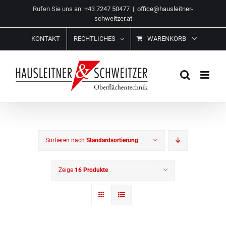
Zum
Rufen Sie uns an:
+43 7247 50477
|
office@hausleitner-
Inhalt
schweitzer.at
springen
KONTAKT
RECHTLICHES
WARENKORB
Sortieren nach
Standardsortierung
Zeige
16 Produkte