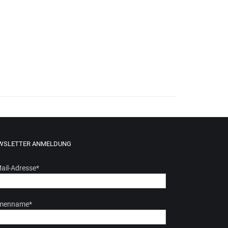
WSLETTER ANMELDUNG
ail-Adresse
*
rmenname
*