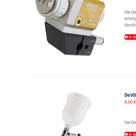
Die D
ermögl
durch
In d
DeVil
0,00
€
Die De
In d