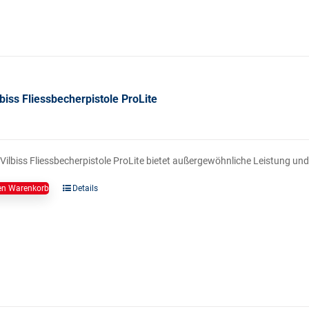
biss Fliessbecherpistole ProLite
eVilbiss Fliessbecherpistole ProLite bietet außergewöhnliche Leistung 
en Warenkorb
Details