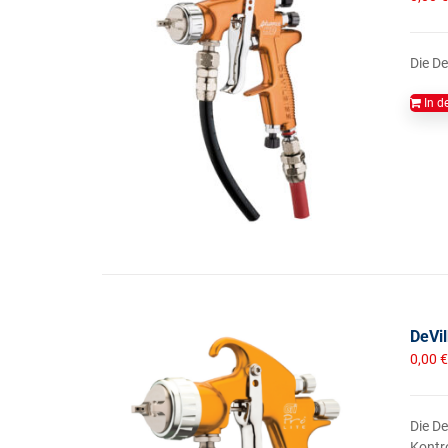
Die De
In d
DeVil
0,00
€
Die D
Kontro