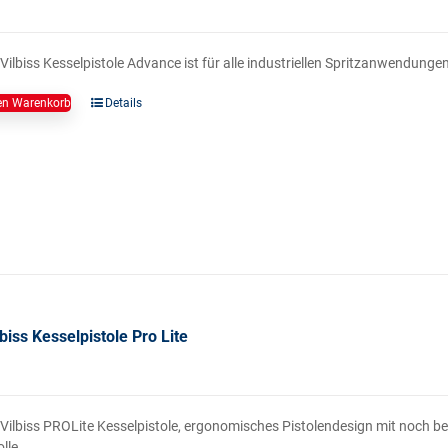
Vilbiss Kesselpistole Advance ist für alle industriellen Spritzanwendunge
en Warenkorb
Details
biss Kesselpistole Pro Lite
eVilbiss PROLite Kesselpistole, ergonomisches Pistolendesign mit noch 
lle.