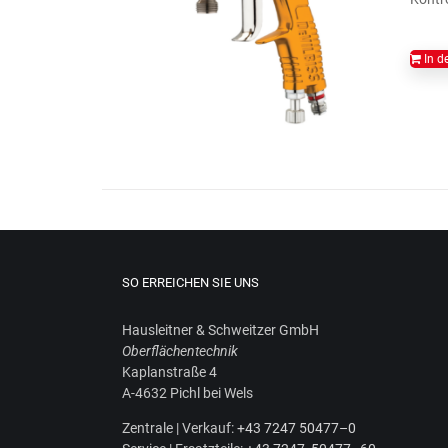
In d
SO ERREICHEN SIE UNS
Haus­leit­ner & Schweit­zer GmbH
Ober­flä­chen­tech­nik
Kaplan­stra­ße 4
A‑4632 Pichl bei Wels
Zen­tra­le | Ver­kauf:
+43 7247 50477–0