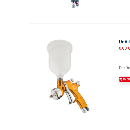
DeVil
0,00
€
Die D
In d