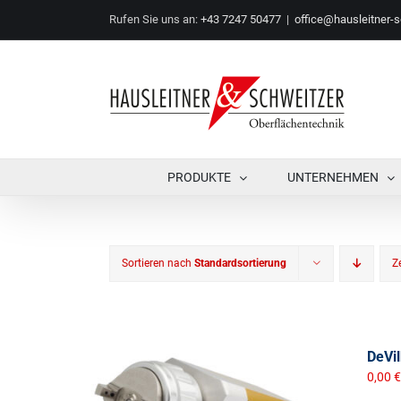
Zum
Rufen Sie uns an:
+43 7247 50477
|
office@hausleitner-s
Inhalt
springen
PRODUKTE
UNTERNEHMEN
Sortieren nach
Standardsortierung
Z
DeVi
0,00
€