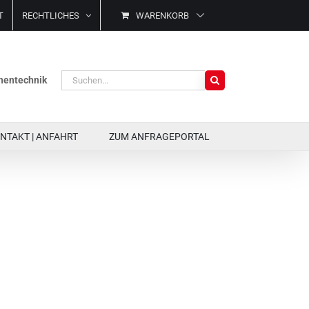
T
RECHTLICHES
WARENKORB
Suche
ächentechnik
nach:
NTAKT | ANFAHRT
ZUM ANFRAGEPORTAL