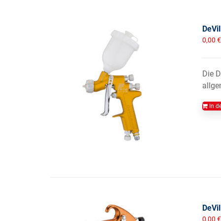
DeVil
0,00
€
Die D
allge
In d
DeVil
0,00
€