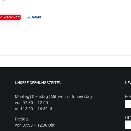
en Warenkorb
Details
UNSERE ÖFFNUNGSZEITEN
NE
Mon­tag | Diens­tag | Mitt­woch | Donnerstag
E-M
von 07.30 – 12.00
und 13:00 – 16:30 Uhr
Fi
Frei­tag
von 07:30 – 12:30 Uhr