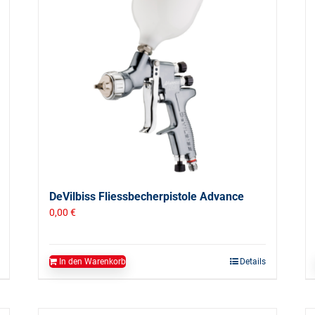
DeVilbiss Fliessbecherpistole Advance
0,00
€
In den Warenkorb
Details