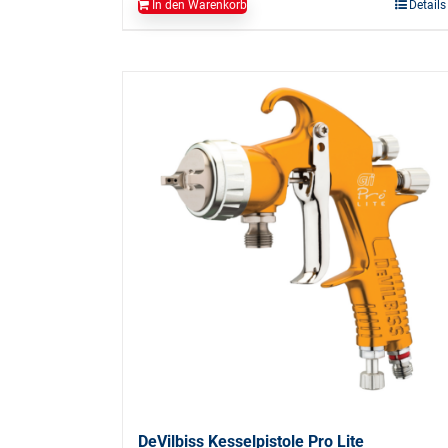
In den Warenkorb
Details
DeVilbiss Kesselpistole Pro Lite