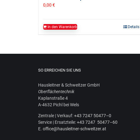
0,00
€
In den Warenkorb
Details
SO ERREICHEN SIE UNS
Haus­leit­ner & Schweit­zer GmbH
Ober­flä­chen­tech­nik
Kaplan­stra­ße 4
A‑4632 Pichl bei Wels
Zen­tra­le | Ver­kauf:
+43 7247 50477–0
Ser­vice | Ersatz­tei­le:
+43 7247 50477–60
E.
office@hausleitner-schweitzer.at