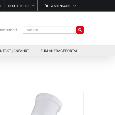
T
RECHTLICHES
WARENKORB
Suche
ächentechnik
nach:
NTAKT | ANFAHRT
ZUM ANFRAGEPORTAL