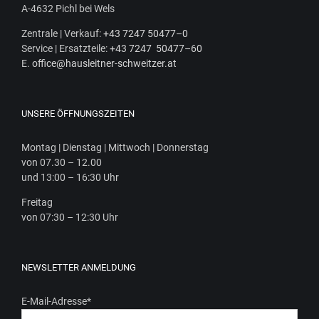
A‑4632 Pichl bei Wels
Zen­tra­le | Ver­kauf:
+43 7247 50477–0
Ser­vice | Ersatz­tei­le:
+43 7247 50477–60
E.
office@hausleitner-schweitzer.at
UNSERE ÖFFNUNGSZEITEN
Mon­tag | Diens­tag | Mitt­woch | Donnerstag
von 07.30 – 12.00
und 13:00 – 16:30 Uhr
Frei­tag
von 07:30 – 12:30 Uhr
NEWSLETTER ANMELDUNG
E-Mail-Adresse
*