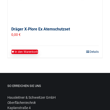
Dräger X‑Plore Ex Atemschutzset
0,00
€
In den Warenkorb
Details
SO ERREICHEN SIE UNS
Haus­leit­ner & Schweit­zer GmbH
Ober­flä­chen­tech­nik
Kaplan­stra­ße 4