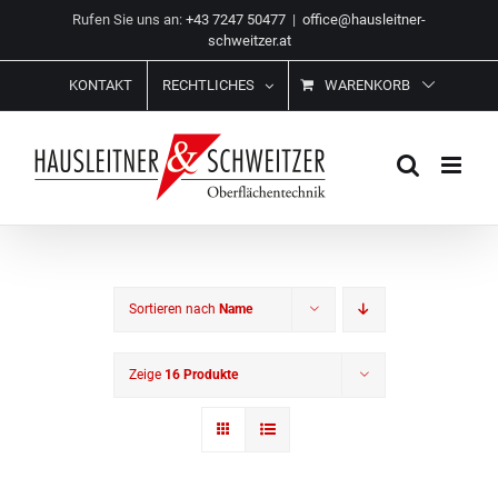
Zum
Rufen Sie uns an:
+43 7247 50477
|
office@hausleitner-
Inhalt
schweitzer.at
springen
KONTAKT
RECHTLICHES
WARENKORB
Sortieren nach
Name
Zeige
16 Produkte