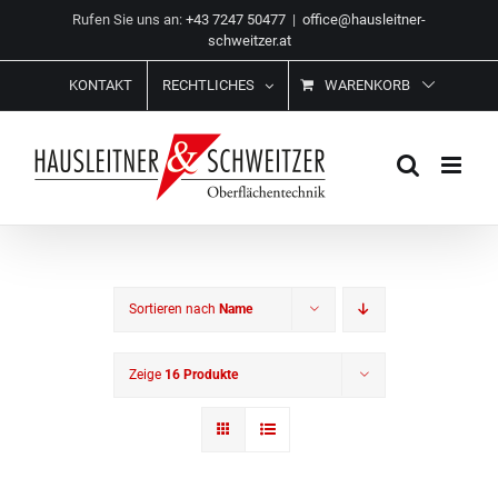
Zum
Rufen Sie uns an:
+43 7247 50477
|
office@hausleitner-
Inhalt
schweitzer.at
springen
KONTAKT
RECHTLICHES
WARENKORB
Sortieren nach
Name
Zeige
16 Produkte