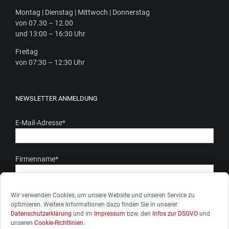
Mon­tag | Diens­tag | Mitt­woch | Donnerstag
von 07.30 – 12.00
und 13:00 – 16:30 Uhr
Frei­tag
von 07:30 – 12:30 Uhr
NEWSLETTER ANMELDUNG
E-Mail-Adresse
*
Firmenname
*
Ich stimme zu, dass meine personenbezogenen Daten gem.
Wir verwenden Cookies, um unsere Website und unseren Service zu
optimieren. Weitere Informationen dazu finden Sie in unserer
unserer Datenschutzerkärung genutzt werden. Ich kann die
Datenschutzerklärung
und im
Impressum
bzw. den
Infos zur DSGVO
und
Zustimmung zur Datenverarbeitung jederzeit widerrufen.
unseren
Cookie-Richtlinien
.