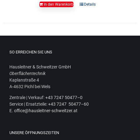
In den Warenkorb
Details
SO ERREICHEN SIE UNS
Haus­leit­ner & Schweit­zer GmbH
Ober­flä­chen­tech­nik
Kaplan­stra­ße 4
A‑4632 Pichl bei Wels
Zen­tra­le | Ver­kauf:
+43 7247 50477–0
Ser­vice | Ersatz­tei­le:
+43 7247 50477–60
E.
office@hausleitner-schweitzer.at
UNSERE ÖFFNUNGSZEITEN