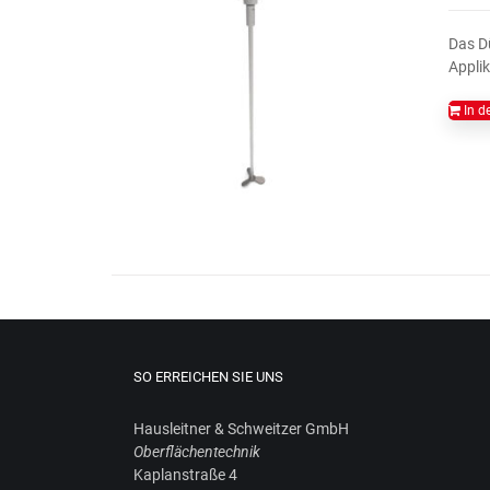
Das Dü
Applik
In d
SO ERREICHEN SIE UNS
Haus­leit­ner & Schweit­zer GmbH
Ober­flä­chen­tech­nik
Kaplan­stra­ße 4