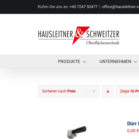
Zum
Rufen Sie uns an:
+43 7247 50477
|
office@hausleitner-s
Inhalt
springen
PRODUKTE
UNTERNEHMEN
Sortieren nach
Preis
Zeige
16 P
Dürr 
0,00
€