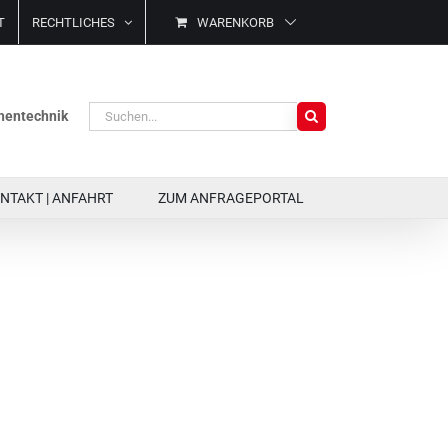
T
RECHTLICHES
WARENKORB
Suche
ächentechnik
nach:
NTAKT | ANFAHRT
ZUM ANFRAGEPORTAL