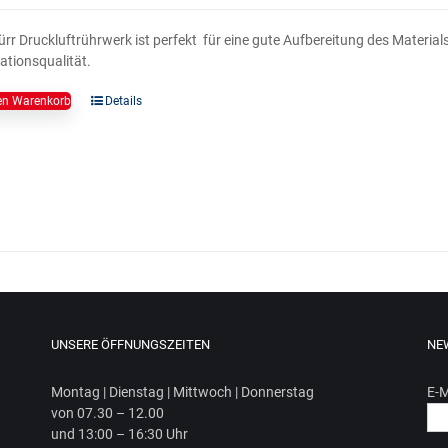
rr Druckluftrührwerk ist perfekt für eine gute Aufbereitung des Materials 
ationsqualität.
en Warenkorb
Details
UNSERE ÖFFNUNGSZEITEN
NE
Mon­tag | Diens­tag | Mitt­woch | Donnerstag
E-M
von 07.30 – 12.00
und 13:00 – 16:30 Uhr