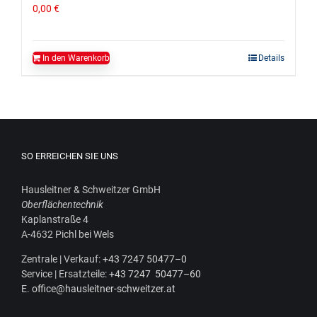
0,00
€
In den Warenkorb
Details
SO ERREICHEN SIE UNS
Haus­leit­ner & Schweit­zer GmbH
Ober­flä­chen­tech­nik
Kaplan­stra­ße 4
A‑4632 Pichl bei Wels
Zen­tra­le | Ver­kauf:
+43 7247 50477–0
Ser­vice | Ersatz­tei­le:
+43 7247 50477–60
E.
office@hausleitner-schweitzer.at