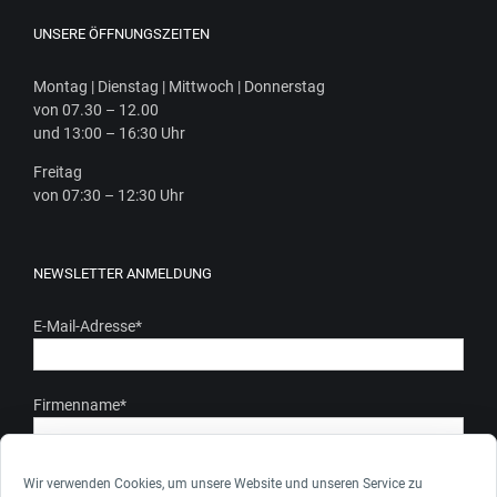
UNSERE ÖFFNUNGSZEITEN
Mon­tag | Diens­tag | Mitt­woch | Donnerstag
von 07.30 – 12.00
und 13:00 – 16:30 Uhr
Frei­tag
von 07:30 – 12:30 Uhr
NEWSLETTER ANMELDUNG
E-Mail-Adresse
*
Firmenname
*
Ich stimme zu, dass meine personenbezogenen Daten gem.
Wir verwenden Cookies, um unsere Website und unseren Service zu