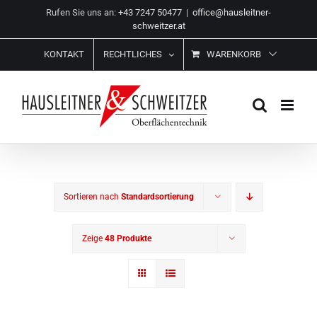
Zum
Rufen Sie uns an:
+43 7247 50477
|
office@hausleitner-
Inhalt
schweitzer.at
springen
KONTAKT
RECHTLICHES
WARENKORB
Sortieren nach
Standardsortierung
Zeige
48 Produkte