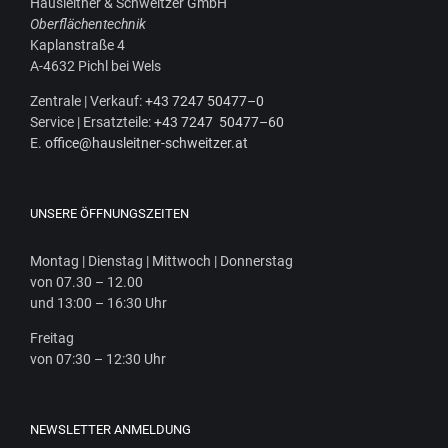
Haus­leit­ner & Schweit­zer GmbH
Ober­flä­chen­tech­nik
Kaplan­stra­ße 4
A‑4632 Pichl bei Wels
Zen­tra­le | Ver­kauf:
+43 7247 50477–0
Ser­vice | Ersatz­tei­le:
+43 7247 50477–60
E.
office@hausleitner-schweitzer.at
UNSERE ÖFFNUNGSZEITEN
Mon­tag | Diens­tag | Mitt­woch | Donnerstag
von 07.30 – 12.00
und 13:00 – 16:30 Uhr
Frei­tag
von 07:30 – 12:30 Uhr
NEWSLETTER ANMELDUNG