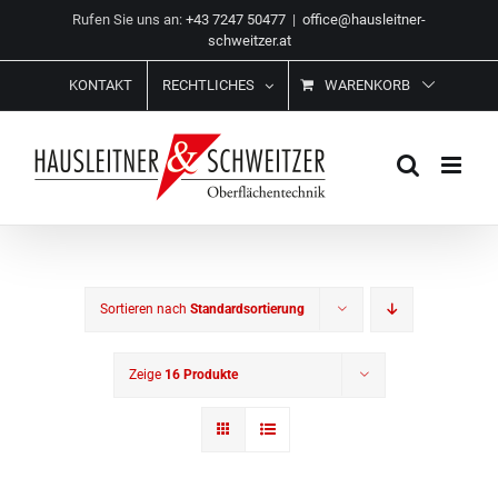
Zum
Rufen Sie uns an:
+43 7247 50477
|
office@hausleitner-
Inhalt
schweitzer.at
springen
KONTAKT
RECHTLICHES
WARENKORB
Sortieren nach
Standardsortierung
Zeige
16 Produkte