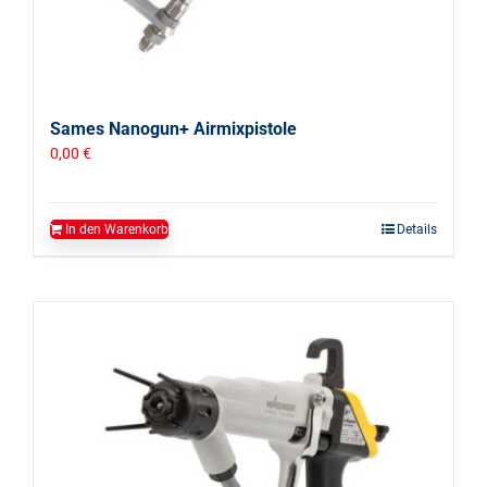
Sames Nanogun+ Airmixpistole
0,00
€
In den Warenkorb
Details