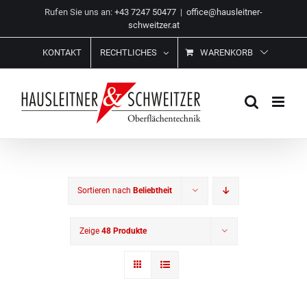
Zum
Rufen Sie uns an:
+43 7247 50477
|
office@hausleitner-
Inhalt
schweitzer.at
springen
KONTAKT
RECHTLICHES
WARENKORB
Sortieren nach
Beliebtheit
Zeige
48 Produkte