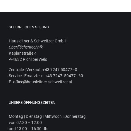
SO ERREICHEN SIE UNS
Haus­leit­ner & Schweit­zer GmbH
Ober­flä­chen­tech­nik
Kaplan­stra­ße 4
A‑4632 Pichl bei Wels
Zen­tra­le | Ver­kauf:
+43 7247 50477–0
Ser­vice | Ersatz­tei­le:
+43 7247 50477–60
E.
office@hausleitner-schweitzer.at
UNSERE ÖFFNUNGSZEITEN
Mon­tag | Diens­tag | Mitt­woch | Donnerstag
von 07.30 – 12.00
und 13:00 – 16:30 Uhr