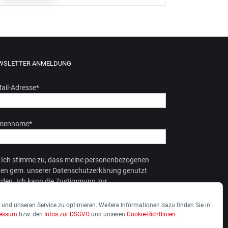
WSLETTER ANMELDUNG
ail-Adresse
*
rmenname
*
Ich stimme zu, dass meine personenbezogenen
en gem. unserer Datenschutzerkärung genutzt
den. Ich kann die Zustimmung zur
enverarbeitung jederzeit widerrufen.
und unseren Service zu optimieren. Weitere Informationen dazu finden Sie in
ressum
bzw. den
Infos zur DSGVO
und unseren
Cookie-Richtlinien
.