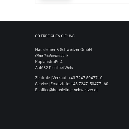
SO ERREICHEN SIE UNS
Haus­leit­ner & Schweit­zer GmbH
Ober­flä­chen­tech­nik
Kaplan­stra­ße 4
A‑4632 Pichl bei Wels
Zen­tra­le | Ver­kauf:
+43 7247 50477–0
Ser­vice | Ersatz­tei­le:
+43 7247 50477–60
E.
office@hausleitner-schweitzer.at