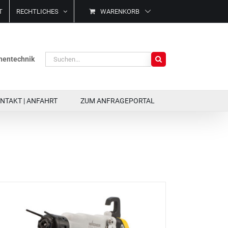
T
RECHTLICHES
WARENKORB
Suche
ächentechnik
nach:
NTAKT | ANFAHRT
ZUM ANFRAGEPORTAL