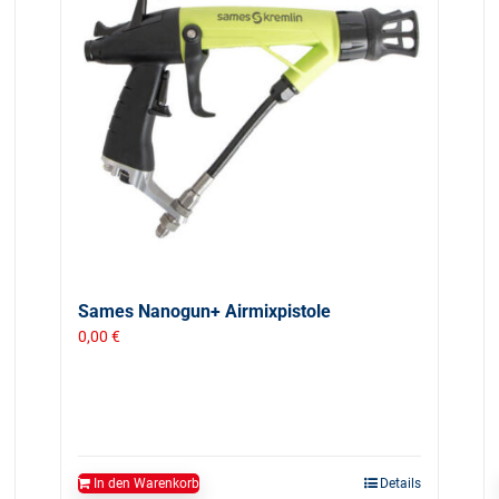
Sames Nanogun+ Airmixpistole
0,00
€
In den Warenkorb
Details