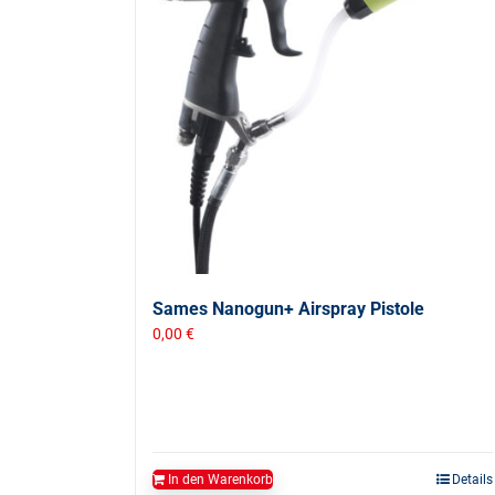
Sames Nanogun+ Airspray Pistole
0,00
€
In den Warenkorb
Details