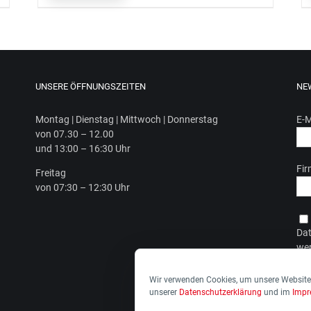
UNSERE ÖFFNUNGSZEITEN
NE
Mon­tag | Diens­tag | Mitt­woch | Donnerstag
E-M
von 07.30 – 12.00
und 13:00 – 16:30 Uhr
Fi
Frei­tag
von 07:30 – 12:30 Uhr
Dat
wer
Dat
Wir verwenden Cookies, um unsere Website 
unserer
Datenschutzerklärung
und im
Imp