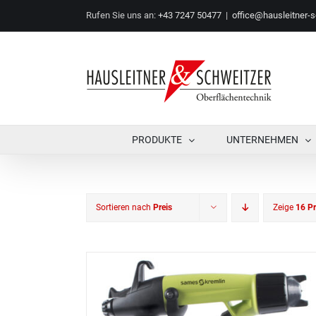
Zum
Rufen Sie uns an:
+43 7247 50477
|
office@hausleitner-s
Inhalt
springen
PRODUKTE
UNTERNEHMEN
Sortieren nach
Preis
Zeige
16 P