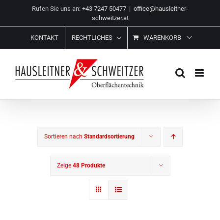
Zum
Rufen Sie uns an:
+43 7247 50477
|
office@hausleitner-
Inhalt
schweitzer.at
springen
KONTAKT
RECHTLICHES
WARENKORB
Sortieren nach
Standardsortierung
Zeige
48 Produkte