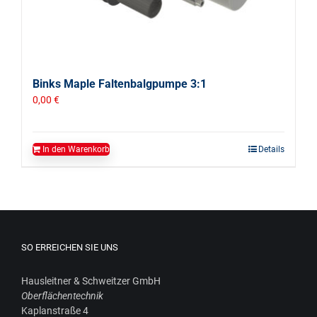
Binks Maple Faltenbalgpumpe 3:1
0,00
€
In den Warenkorb
Details
SO ERREICHEN SIE UNS
Haus­leit­ner & Schweit­zer GmbH
Ober­flä­chen­tech­nik
Kaplan­stra­ße 4