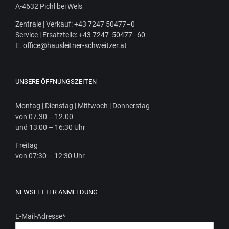
A‑4632 Pichl bei Wels
Zen­tra­le | Ver­kauf:
+43 7247 50477–0
Ser­vice | Ersatz­tei­le:
+43 7247 50477–60
E.
office@hausleitner-schweitzer.at
UNSERE ÖFFNUNGSZEITEN
Mon­tag | Diens­tag | Mitt­woch | Donnerstag
von 07.30 – 12.00
und 13:00 – 16:30 Uhr
Frei­tag
von 07:30 – 12:30 Uhr
NEWSLETTER ANMELDUNG
E-Mail-Adresse
*