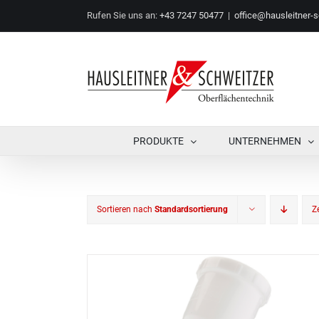
Zum
Rufen Sie uns an:
+43 7247 50477
|
office@hausleitner-s
Inhalt
springen
PRODUKTE
UNTERNEHMEN
Sortieren nach
Standardsortierung
Z