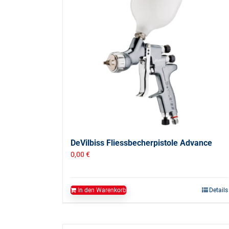
DeVilbiss Fliessbecherpistole Advance
0,00
€
In den Warenkorb
Details