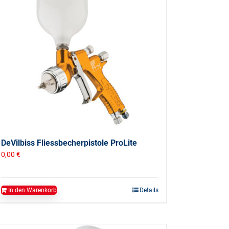
DeVilbiss Fliessbecherpistole ProLite
0,00
€
In den Warenkorb
Details