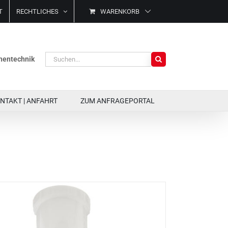
T
RECHTLICHES
WARENKORB
Suche
ächentechnik
nach:
NTAKT | ANFAHRT
ZUM ANFRAGEPORTAL