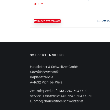
0,00
€
In den Warenkorb
Details
SO ERREICHEN SIE UNS
Haus­leit­ner & Schweit­zer GmbH
Ober­flä­chen­tech­nik
Kaplan­stra­ße 4
A‑4632 Pichl bei Wels
Zen­tra­le | Ver­kauf:
+43 7247 50477–0
Ser­vice | Ersatz­tei­le:
+43 7247 50477–60
E.
office@hausleitner-schweitzer.at