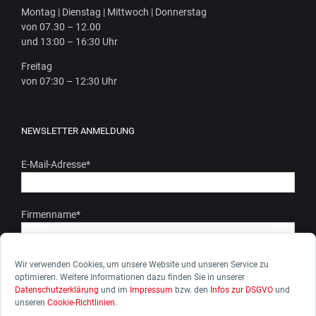
Mon­tag | Diens­tag | Mitt­woch | Donnerstag
von 07.30 – 12.00
und 13:00 – 16:30 Uhr
Frei­tag
von 07:30 – 12:30 Uhr
NEWSLETTER ANMELDUNG
E-Mail-Adresse
*
Firmenname
*
Ich stimme zu, dass meine personenbezogenen Daten gem.
Wir verwenden Cookies, um unsere Website und unseren Service zu
optimieren. Weitere Informationen dazu finden Sie in unserer
unserer Datenschutzerkärung genutzt werden. Ich kann die
Datenschutzerklärung
und im
Impressum
bzw. den
Infos zur DSGVO
und
Zustimmung zur Datenverarbeitung jederzeit widerrufen.
unseren
Cookie-Richtlinien
.