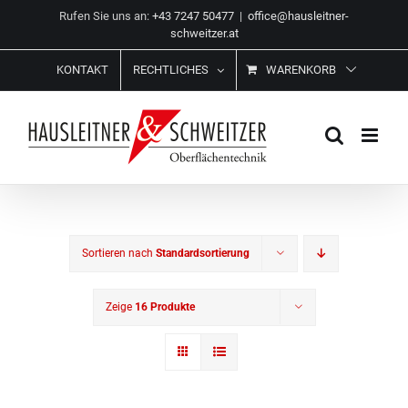
Zum
Rufen Sie uns an:
+43 7247 50477
|
office@hausleitner-
Inhalt
schweitzer.at
springen
KONTAKT
RECHTLICHES
WARENKORB
Sortieren nach
Standardsortierung
Zeige
16 Produkte