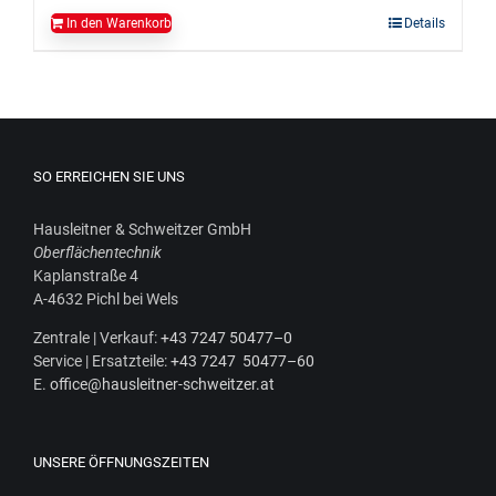
In den Warenkorb
Details
SO ERREICHEN SIE UNS
Haus­leit­ner & Schweit­zer GmbH
Ober­flä­chen­tech­nik
Kaplan­stra­ße 4
A‑4632 Pichl bei Wels
Zen­tra­le | Ver­kauf:
+43 7247 50477–0
Ser­vice | Ersatz­tei­le:
+43 7247 50477–60
E.
office@hausleitner-schweitzer.at
UNSERE ÖFFNUNGSZEITEN