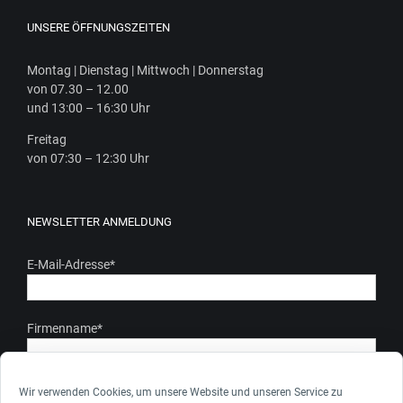
UNSERE ÖFFNUNGSZEITEN
Mon­tag | Diens­tag | Mitt­woch | Donnerstag
von 07.30 – 12.00
und 13:00 – 16:30 Uhr
Frei­tag
von 07:30 – 12:30 Uhr
NEWSLETTER ANMELDUNG
E-Mail-Adresse
*
Firmenname
*
Ich stimme zu, dass meine personenbezogenen Daten gem.
Wir verwenden Cookies, um unsere Website und unseren Service zu