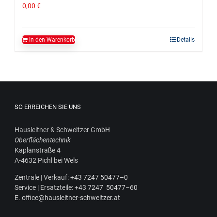
0,00
€
In den Warenkorb
Details
SO ERREICHEN SIE UNS
Haus­leit­ner & Schweit­zer GmbH
Ober­flä­chen­tech­nik
Kaplan­stra­ße 4
A‑4632 Pichl bei Wels
Zen­tra­le | Ver­kauf:
+43 7247 50477–0
Ser­vice | Ersatz­tei­le:
+43 7247 50477–60
E.
office@hausleitner-schweitzer.at