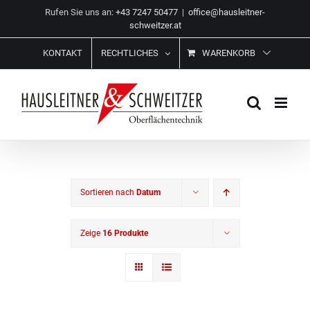
Zum
Rufen Sie uns an:
+43 7247 50477
|
office@hausleitner-
Inhalt
schweitzer.at
springen
KONTAKT
RECHTLICHES
WARENKORB
Sortieren nach
Datum
Zeige
16 Produkte