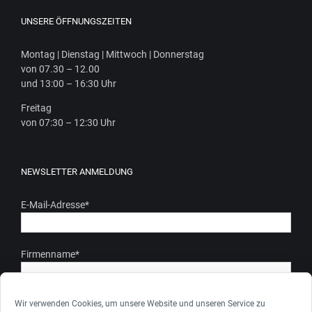
UNSERE ÖFFNUNGSZEITEN
Mon­tag | Diens­tag | Mitt­woch | Donnerstag
von 07.30 – 12.00
und 13:00 – 16:30 Uhr
Frei­tag
von 07:30 – 12:30 Uhr
NEWSLETTER ANMELDUNG
E-Mail-Adresse
*
Firmenname
*
Ich stimme zu, dass meine personenbezogenen Daten gem.
Wir verwenden Cookies, um unsere Website und unseren Service zu