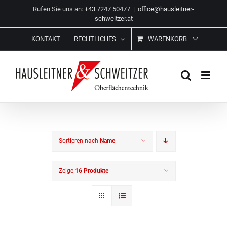
Zum
Rufen Sie uns an:
+43 7247 50477
|
office@hausleitner-
Inhalt
schweitzer.at
springen
KONTAKT
RECHTLICHES
WARENKORB
Sortieren nach
Name
Zeige
16 Produkte