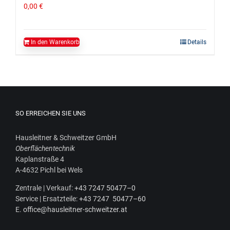
0,00
€
In den Warenkorb
Details
SO ERREICHEN SIE UNS
Haus­leit­ner & Schweit­zer GmbH
Ober­flä­chen­tech­nik
Kaplan­stra­ße 4
A‑4632 Pichl bei Wels
Zen­tra­le | Ver­kauf:
+43 7247 50477–0
Ser­vice | Ersatz­tei­le:
+43 7247 50477–60
E.
office@hausleitner-schweitzer.at