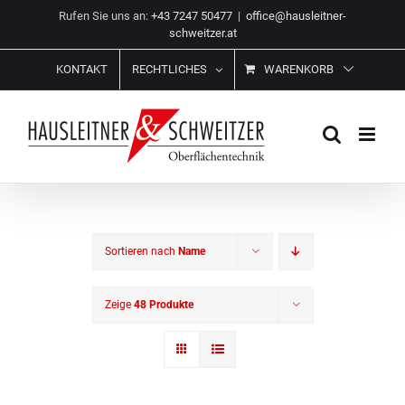
Zum
Rufen Sie uns an:
+43 7247 50477
|
office@hausleitner-
Inhalt
schweitzer.at
springen
KONTAKT
RECHTLICHES
WARENKORB
Sortieren nach
Name
Zeige
48 Produkte