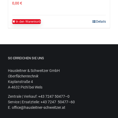
0,00
€
In den Warenkorb
Details
SO ERREICHEN SIE UNS
Haus­leit­ner & Schweit­zer GmbH
Ober­flä­chen­tech­nik
Kaplan­stra­ße 4
A‑4632 Pichl bei Wels
Zen­tra­le | Ver­kauf:
+43 7247 50477–0
Ser­vice | Ersatz­tei­le:
+43 7247 50477–60
E.
office@hausleitner-schweitzer.at