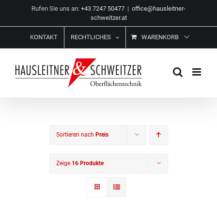
Zum
Rufen Sie uns an:
+43 7247 50477
|
office@hausleitner-
Inhalt
schweitzer.at
springen
KONTAKT
RECHTLICHES
WARENKORB
Sortieren nach
Preis
Zeige
16 Produkte