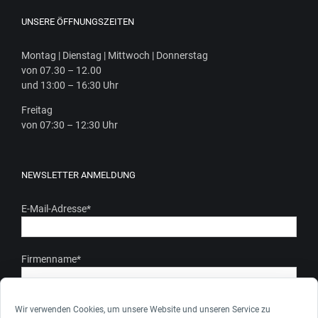
UNSERE ÖFFNUNGSZEITEN
Mon­tag | Diens­tag | Mitt­woch | Donnerstag
von 07.30 – 12.00
und 13:00 – 16:30 Uhr
Frei­tag
von 07:30 – 12:30 Uhr
NEWSLETTER ANMELDUNG
E-Mail-Adresse
*
Firmenname
*
Ich stimme zu, dass meine personenbezogenen Daten gem.
Wir verwenden Cookies, um unsere Website und unseren Service zu