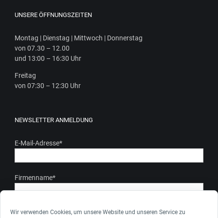
UNSERE ÖFFNUNGSZEITEN
Mon­tag | Diens­tag | Mitt­woch | Donnerstag
von 07.30 – 12.00
und 13:00 – 16:30 Uhr
Frei­tag
von 07:30 – 12:30 Uhr
NEWSLETTER ANMELDUNG
E-Mail-Adresse
*
Firmenname
*
Ich stimme zu, dass meine personenbezogenen Daten gem.
Wir verwenden Cookies, um unsere Website und unseren Service zu