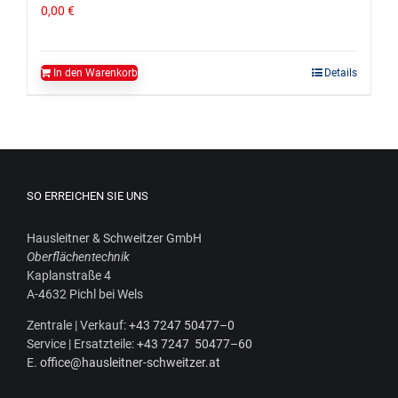
0,00
€
In den Warenkorb
Details
SO ERREICHEN SIE UNS
Haus­leit­ner & Schweit­zer GmbH
Ober­flä­chen­tech­nik
Kaplan­stra­ße 4
A‑4632 Pichl bei Wels
Zen­tra­le | Ver­kauf:
+43 7247 50477–0
Ser­vice | Ersatz­tei­le:
+43 7247 50477–60
E.
office@hausleitner-schweitzer.at