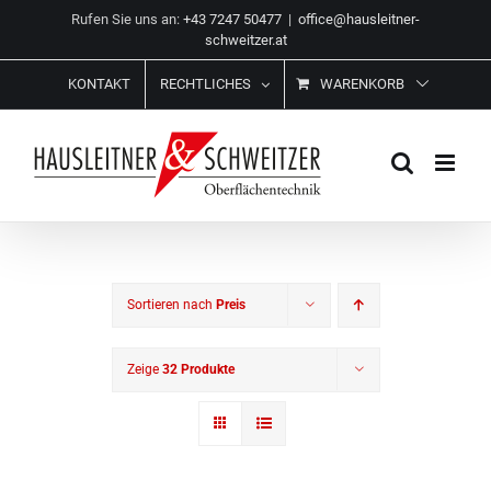
Zum
Rufen Sie uns an:
+43 7247 50477
|
office@hausleitner-
Inhalt
schweitzer.at
springen
KONTAKT
RECHTLICHES
WARENKORB
Sortieren nach
Preis
Zeige
32 Produkte