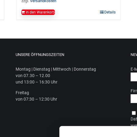
zzgl.
Versandkosten
In den Warenkorb
Details
UNSERE ÖFFNUNGSZEITEN
NE
Mon­tag | Diens­tag | Mitt­woch | Donnerstag
E-M
von 07.30 – 12.00
und 13:00 – 16:30 Uhr
Fi
Frei­tag
von 07:30 – 12:30 Uhr
Dat
wer
Dat