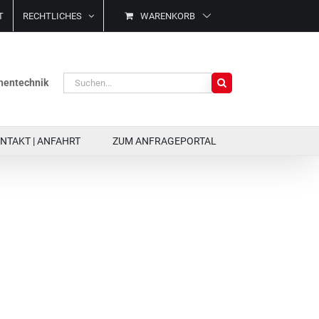
T
RECHTLICHES
WARENKORB
Suche
ächentechnik
nach:
NTAKT | ANFAHRT
ZUM ANFRAGEPORTAL