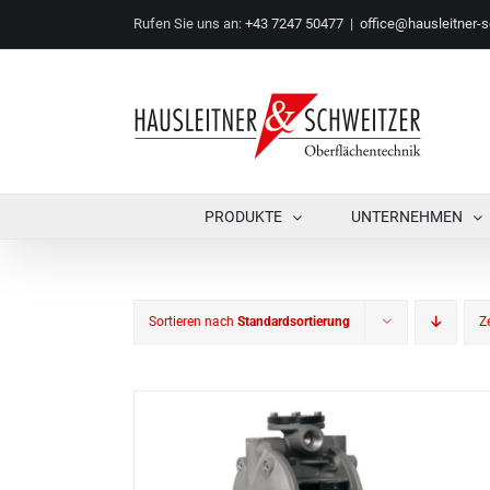
Zum
Rufen Sie uns an:
+43 7247 50477
|
office@hausleitner-s
Inhalt
springen
PRODUKTE
UNTERNEHMEN
Sortieren nach
Standardsortierung
Z