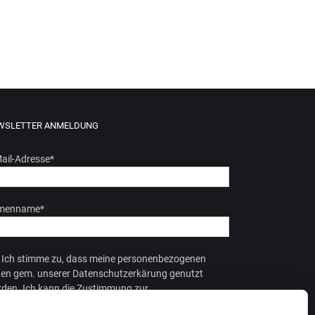
WSLETTER ANMELDUNG
ail-Adresse
*
rmenname
*
Ich stimme zu, dass meine personenbezogenen
en gem. unserer Datenschutzerkärung genutzt
den. Ich kann die Zustimmung zur
enverarbeitung jederzeit widerrufen.