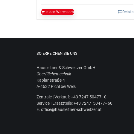
In den Warenkorb
Details
SO ERREICHEN SIE UNS
Haus­leit­ner & Schweit­zer GmbH
Ober­flä­chen­tech­nik
Kaplan­stra­ße 4
A‑4632 Pichl bei Wels
Zen­tra­le | Ver­kauf:
+43 7247 50477–0
Ser­vice | Ersatz­tei­le:
+43 7247 50477–60
E.
office@hausleitner-schweitzer.at