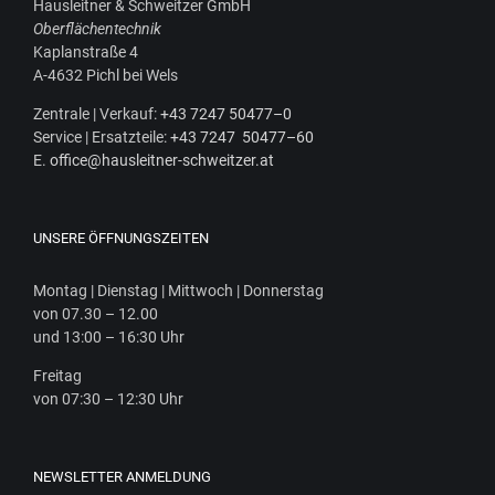
Haus­leit­ner & Schweit­zer GmbH
Ober­flä­chen­tech­nik
Kaplan­stra­ße 4
A‑4632 Pichl bei Wels
Zen­tra­le | Ver­kauf:
+43 7247 50477–0
Ser­vice | Ersatz­tei­le:
+43 7247 50477–60
E.
office@hausleitner-schweitzer.at
UNSERE ÖFFNUNGSZEITEN
Mon­tag | Diens­tag | Mitt­woch | Donnerstag
von 07.30 – 12.00
und 13:00 – 16:30 Uhr
Frei­tag
von 07:30 – 12:30 Uhr
NEWSLETTER ANMELDUNG