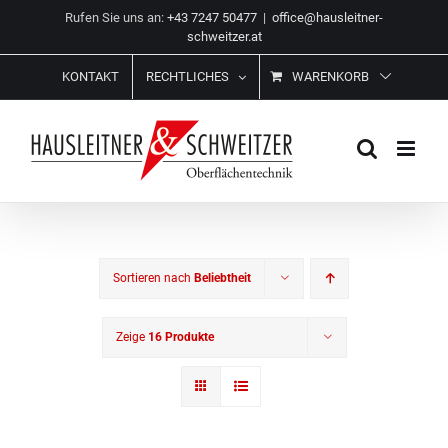
Zum
Rufen Sie uns an:
+43 7247 50477
|
office@hausleitner-
Inhalt
schweitzer.at
springen
KONTAKT
RECHTLICHES
WARENKORB
Sortieren nach
Beliebtheit
Zeige
16 Produkte