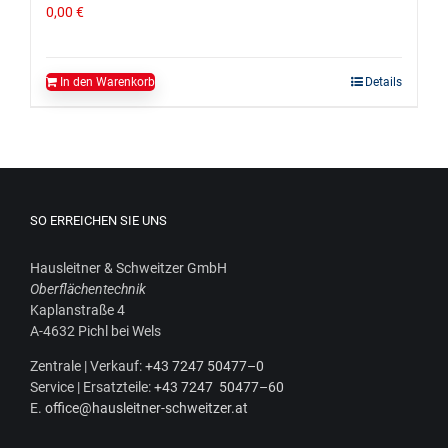
0,00
€
In den Warenkorb
Details
SO ERREICHEN SIE UNS
Haus­leit­ner & Schweit­zer GmbH
Ober­flä­chen­tech­nik
Kaplan­stra­ße 4
A‑4632 Pichl bei Wels
Zen­tra­le | Ver­kauf:
+43 7247 50477–0
Ser­vice | Ersatz­tei­le:
+43 7247 50477–60
E.
office@hausleitner-schweitzer.at