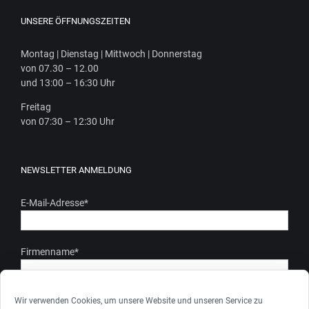
UNSERE ÖFFNUNGSZEITEN
Mon­tag | Diens­tag | Mitt­woch | Donnerstag
von 07.30 – 12.00
und 13:00 – 16:30 Uhr
Frei­tag
von 07:30 – 12:30 Uhr
NEWSLETTER ANMELDUNG
E-Mail-Adresse
*
Firmenname
*
Ich stimme zu, dass meine personenbezogenen Daten gem.
Wir verwenden Cookies, um unsere Website und unseren Service zu