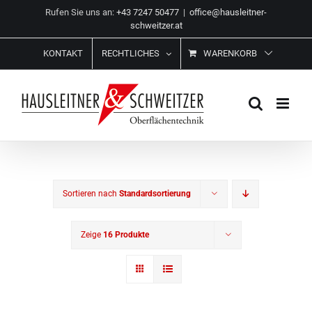
Zum
Rufen Sie uns an:
+43 7247 50477
|
office@hausleitner-
Inhalt
schweitzer.at
springen
KONTAKT
RECHTLICHES
WARENKORB
Sortieren nach
Standardsortierung
Zeige
16 Produkte