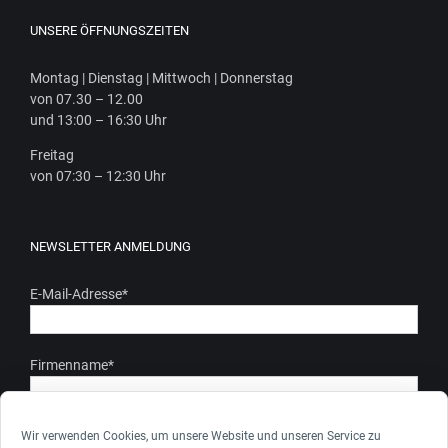
UNSERE ÖFFNUNGSZEITEN
Mon­tag | Diens­tag | Mitt­woch | Donnerstag
von 07.30 – 12.00
und 13:00 – 16:30 Uhr
Frei­tag
von 07:30 – 12:30 Uhr
NEWSLETTER ANMELDUNG
E-Mail-Adresse
*
Firmenname
*
Ich stimme zu, dass meine personenbezogenen Daten gem.
Wir verwenden Cookies, um unsere Website und unseren Service zu