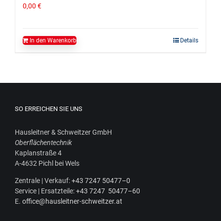
0,00
€
In den Warenkorb
Details
SO ERREICHEN SIE UNS
Haus­leit­ner & Schweit­zer GmbH
Ober­flä­chen­tech­nik
Kaplan­stra­ße 4
A‑4632 Pichl bei Wels
Zen­tra­le | Ver­kauf:
+43 7247 50477–0
Ser­vice | Ersatz­tei­le:
+43 7247 50477–60
E.
office@hausleitner-schweitzer.at