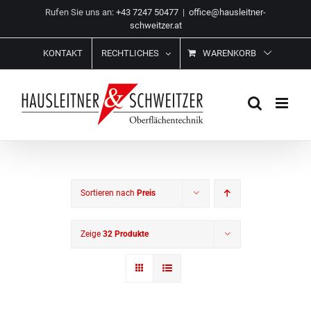
Zum
Rufen Sie uns an:
+43 7247 50477
|
office@hausleitner-
Inhalt
schweitzer.at
springen
KONTAKT
RECHTLICHES
WARENKORB
Sortieren nach
Preis
Zeige
32 Produkte