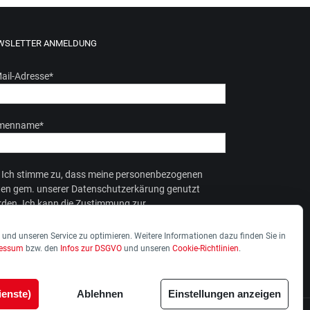
WSLETTER ANMELDUNG
ail-Adresse
*
rmenname
*
Ich stimme zu, dass meine personenbezogenen
en gem. unserer Datenschutzerkärung genutzt
den. Ich kann die Zustimmung zur
enverarbeitung jederzeit widerrufen.
und unseren Service zu optimieren. Weitere Informationen dazu finden Sie in
ressum
bzw. den
Infos zur DSGVO
und unseren
Cookie-Richtlinien
.
ienste)
Ablehnen
Einstellungen anzeigen