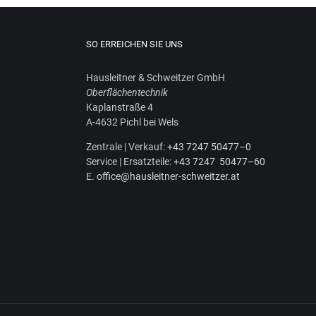
SO ERREICHEN SIE UNS
Haus­leit­ner & Schweit­zer GmbH
Ober­flä­chen­tech­nik
Kaplan­stra­ße 4
A‑4632 Pichl bei Wels
Zen­tra­le | Ver­kauf:
+43 7247 50477–0
Ser­vice | Ersatz­tei­le:
+43 7247 50477–60
E.
office@hausleitner-schweitzer.at