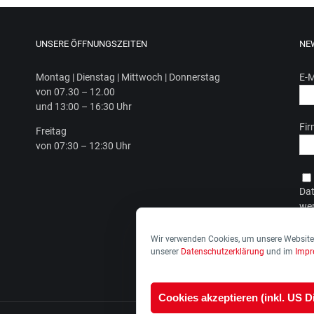
UNSERE ÖFFNUNGSZEITEN
NE
Mon­tag | Diens­tag | Mitt­woch | Donnerstag
E-M
von 07.30 – 12.00
und 13:00 – 16:30 Uhr
Fi
Frei­tag
von 07:30 – 12:30 Uhr
Dat
wer
Dat
Wir verwenden Cookies, um unsere Website 
unserer
Datenschutzerklärung
und im
Imp
Cookies akzeptieren (inkl. US D