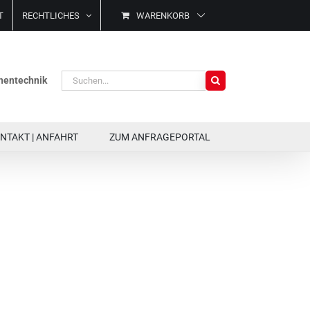
T
RECHTLICHES
WARENKORB
Suche
ächentechnik
nach:
NTAKT | ANFAHRT
ZUM ANFRAGEPORTAL