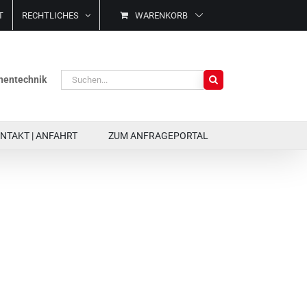
T
RECHTLICHES
WARENKORB
Suche
ächentechnik
nach:
NTAKT | ANFAHRT
ZUM ANFRAGEPORTAL