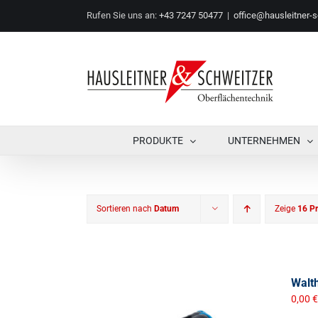
Zum
Rufen Sie uns an:
+43 7247 50477
|
office@hausleitner-s
Inhalt
springen
PRODUKTE
UNTERNEHMEN
Sortieren nach
Datum
Zeige
16 P
Walth
0,00
€