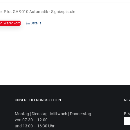
r Pilot GA 9010 Automatik - Signierpistole
en Warenkorb
Details
UNSERE ÖFFNUNGSZEITEN
NE
Mon­tag | Diens­tag | Mitt­woch | Donnerstag
E-M
von 07.30 – 12.00
und 13:00 – 16:30 Uhr