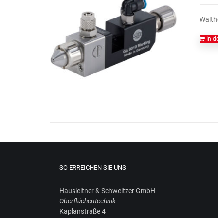
Walthe
In d
SO ERREICHEN SIE UNS
Haus­leit­ner & Schweit­zer GmbH
Ober­flä­chen­tech­nik
Kaplan­stra­ße 4