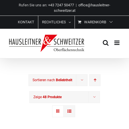
Zum
Rufen Sie uns an:
+43 7247 50477
|
office@hausleitner-
Inhalt
schweitzer.at
springen
KONTAKT
RECHTLICHES
WARENKORB
Sortieren nach
Beliebtheit
Zeige
48 Produkte