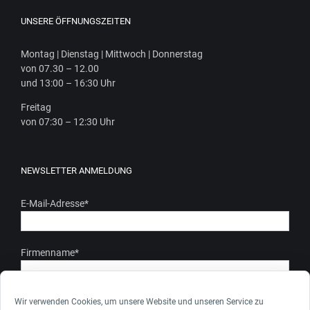
UNSERE ÖFFNUNGSZEITEN
Mon­tag | Diens­tag | Mitt­woch | Donnerstag
von 07.30 – 12.00
und 13:00 – 16:30 Uhr
Frei­tag
von 07:30 – 12:30 Uhr
NEWSLETTER ANMELDUNG
E-Mail-Adresse
*
Firmenname
*
Ich stimme zu, dass meine personenbezogenen Daten gem.
Wir verwenden Cookies, um unsere Website und unseren Service zu