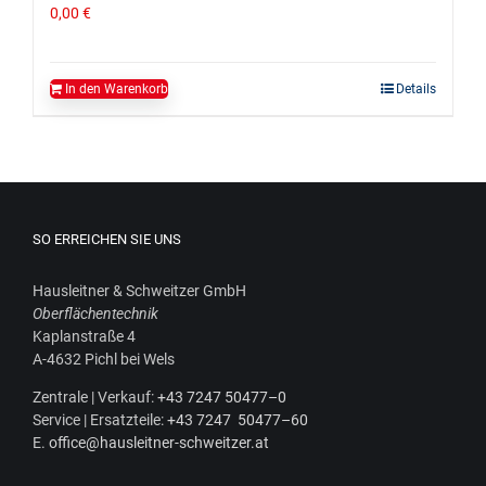
0,00
€
In den Warenkorb
Details
SO ERREICHEN SIE UNS
Haus­leit­ner & Schweit­zer GmbH
Ober­flä­chen­tech­nik
Kaplan­stra­ße 4
A‑4632 Pichl bei Wels
Zen­tra­le | Ver­kauf:
+43 7247 50477–0
Ser­vice | Ersatz­tei­le:
+43 7247 50477–60
E.
office@hausleitner-schweitzer.at