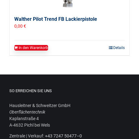
Walther Pilot Trend FB Lackierpistole
0,00
€
In den Warenkorb
Details
SO ERREICHEN SIE UNS
Haus­leit­ner & Schweit­zer GmbH
Ober­flä­chen­tech­nik
Kaplan­stra­ße 4
A‑4632 Pichl bei Wels
Zen­tra­le | Ver­kauf:
+43 7247 50477–0