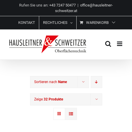
Zum
Rufen Sie uns an:
+43 7247 50477
|
office@hausleitner-
Inhalt
schweitzer.at
springen
KONTAKT
RECHTLICHES
WARENKORB
Sortieren nach
Name
Zeige
32 Produkte