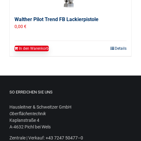
Walther Pilot Trend FB Lackierpistole
0,00
€
In den Warenkorb
Details
SO ERREICHEN SIE UNS
Haus­leit­ner & Schweit­zer GmbH
Ober­flä­chen­tech­nik
Kaplan­stra­ße 4
A‑4632 Pichl bei Wels
Zen­tra­le | Ver­kauf:
+43 7247 50477–0