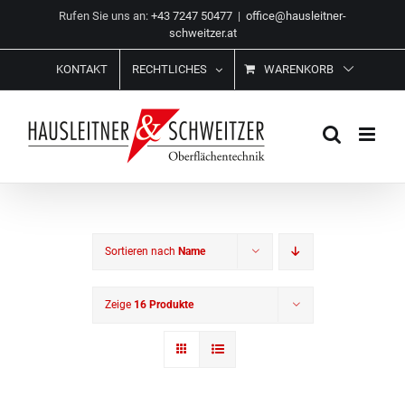
Zum
Rufen Sie uns an:
+43 7247 50477
|
office@hausleitner-
Inhalt
schweitzer.at
springen
KONTAKT
RECHTLICHES
WARENKORB
Sortieren nach
Name
Zeige
16 Produkte