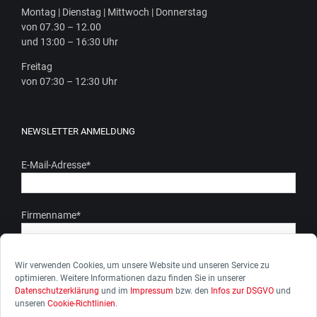
Mon­tag | Diens­tag | Mitt­woch | Donnerstag
von 07.30 – 12.00
und 13:00 – 16:30 Uhr
Frei­tag
von 07:30 – 12:30 Uhr
NEWSLETTER ANMELDUNG
E-Mail-Adresse
*
Firmenname
*
Ich stimme zu, dass meine personenbezogenen Daten gem.
Wir verwenden Cookies, um unsere Website und unseren Service zu
optimieren. Weitere Informationen dazu finden Sie in unserer
unserer Datenschutzerkärung genutzt werden. Ich kann die
Datenschutzerklärung
und im
Impressum
bzw. den
Infos zur DSGVO
und
Zustimmung zur Datenverarbeitung jederzeit widerrufen.
unseren
Cookie-Richtlinien
.