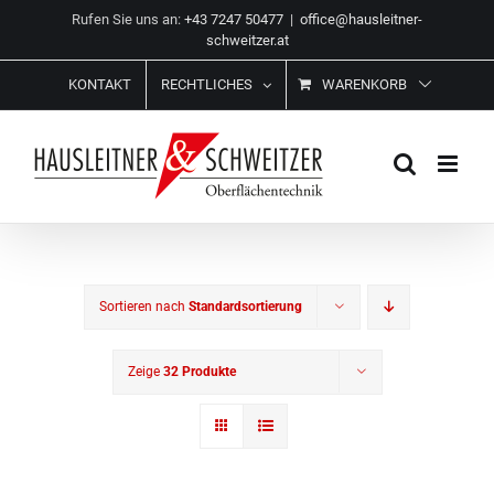
Zum
Rufen Sie uns an:
+43 7247 50477
|
office@hausleitner-
Inhalt
schweitzer.at
springen
KONTAKT
RECHTLICHES
WARENKORB
Sortieren nach
Standardsortierung
Zeige
32 Produkte