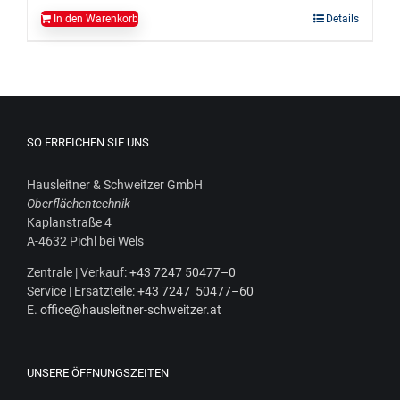
In den Warenkorb
Details
SO ERREICHEN SIE UNS
Haus­leit­ner & Schweit­zer GmbH
Ober­flä­chen­tech­nik
Kaplan­stra­ße 4
A‑4632 Pichl bei Wels
Zen­tra­le | Ver­kauf:
+43 7247 50477–0
Ser­vice | Ersatz­tei­le:
+43 7247 50477–60
E.
office@hausleitner-schweitzer.at
UNSERE ÖFFNUNGSZEITEN