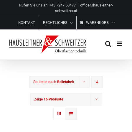
Zum
Rufen Sie uns an:
+43 7247 50477
|
office@hausleitner-
Inhalt
schweitzer.at
springen
KONTAKT
RECHTLICHES
WARENKORB
Sortieren nach
Beliebtheit
Zeige
16 Produkte