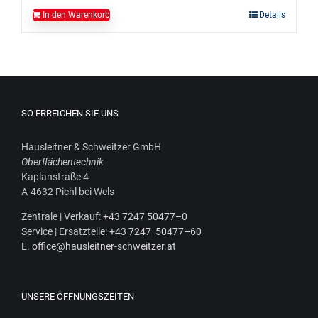
In den Warenkorb
Details
SO ERREICHEN SIE UNS
Haus­leit­ner & Schweit­zer GmbH
Ober­flä­chen­tech­nik
Kaplan­stra­ße 4
A‑4632 Pichl bei Wels
Zen­tra­le | Ver­kauf:
+43 7247 50477–0
Ser­vice | Ersatz­tei­le:
+43 7247 50477–60
E.
office@hausleitner-schweitzer.at
UNSERE ÖFFNUNGSZEITEN