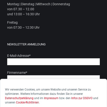
Mon­tag | Diens­tag | Mitt­woch | Donnerstag
von 07.30 – 12.00
und 13:00 – 16:30 Uhr
Frei­tag
von 07:30 – 12:30 Uhr
NEWSLETTER ANMELDUNG
E-Mail-Adresse
*
Firmenname
*
Ich stimme zu, dass meine personenbezogenen Daten gem.
Wir verwenden Cookies, um unsere Website und unseren Service zu
optimieren. Weitere Informationen dazu finden Sie in unserer
unserer Datenschutzerkärung genutzt werden. Ich kann die
Datenschutzerklärung
und im
Impressum
bzw. den
Infos zur DSGVO
und
Zustimmung zur Datenverarbeitung jederzeit widerrufen.
unseren
Cookie-Richtlinien
.