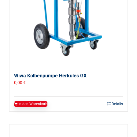
Wiwa Kolbenpumpe Herkules GX
0,00
€
In den Warenkorb
Details