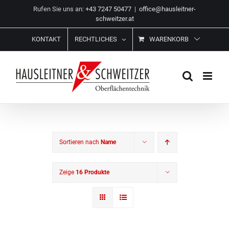
Zum
Rufen Sie uns an:
+43 7247 50477
|
office@hausleitner-
Inhalt
schweitzer.at
springen
KONTAKT
RECHTLICHES
WARENKORB
Sortieren nach
Name
Zeige
16 Produkte