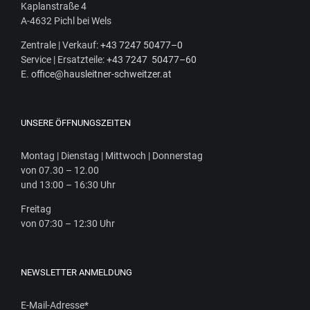
Kaplan­stra­ße 4
A‑4632 Pichl bei Wels
Zen­tra­le | Ver­kauf:
+43 7247 50477–0
Ser­vice | Ersatz­tei­le:
+43 7247 50477–60
E.
office@hausleitner-schweitzer.at
UNSERE ÖFFNUNGSZEITEN
Mon­tag | Diens­tag | Mitt­woch | Donnerstag
von 07.30 – 12.00
und 13:00 – 16:30 Uhr
Frei­tag
von 07:30 – 12:30 Uhr
NEWSLETTER ANMELDUNG
E-Mail-Adresse
*