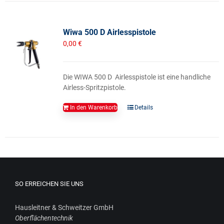
Wiwa 500 D Airlesspistole
0,00
€
Die WIWA 500 D Airlesspistole ist eine handliche
Airless-Spritzpistole.
In den Warenkorb
Details
SO ERREICHEN SIE UNS
Haus­leit­ner & Schweit­zer GmbH
Ober­flä­chen­tech­nik