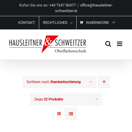
Zum
Rufen Sie uns an:
+43 7247 50477
|
office@hausleitner-
Inhalt
schweitzer.at
springen
KONTAKT
RECHTLICHES
WARENKORB
Sortieren nach
Standardsortierung
Zeige
32 Produkte