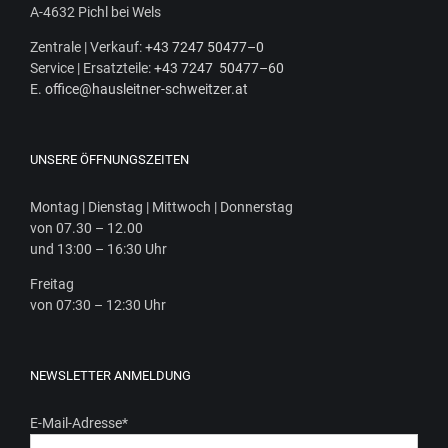
A‑4632 Pichl bei Wels
Zen­tra­le | Ver­kauf:
+43 7247 50477–0
Ser­vice | Ersatz­tei­le:
+43 7247 50477–60
E.
office@hausleitner-schweitzer.at
UNSERE ÖFFNUNGSZEITEN
Mon­tag | Diens­tag | Mitt­woch | Donnerstag
von 07.30 – 12.00
und 13:00 – 16:30 Uhr
Frei­tag
von 07:30 – 12:30 Uhr
NEWSLETTER ANMELDUNG
E-Mail-Adresse
*