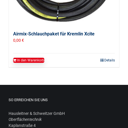
Airmix-Schlauchpaket für Kremlin Xcite
0,00
€
In den Warenkorb
Details
SO ERREICHEN SIE UNS
Haus­leit­ner & Schweit­zer GmbH
Ober­flä­chen­tech­nik
Kaplan­stra­ße 4