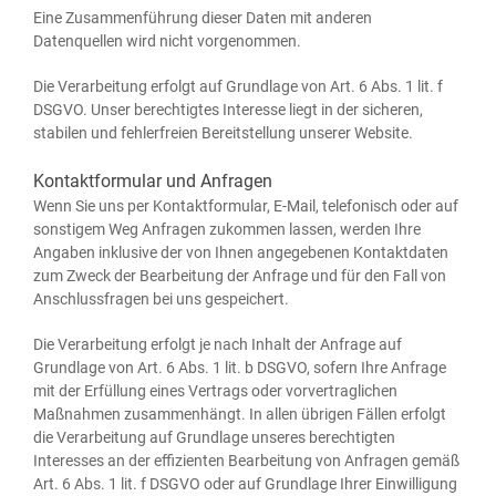
Eine Zusam­men­füh­rung die­ser Daten mit ande­ren
Daten­quel­len wird nicht vorgenommen.
Die Ver­ar­bei­tung erfolgt auf Grund­la­ge von Art. 6 Abs. 1 lit. f
DSGVO. Unser berech­tig­tes Inter­es­se liegt in der siche­ren,
sta­bi­len und feh­ler­frei­en Bereit­stel­lung unse­rer Website.
Kontaktformular und Anfragen
Wenn Sie uns per Kon­takt­for­mu­lar, E‑Mail, tele­fo­nisch oder auf
sons­ti­gem Weg Anfra­gen zukom­men las­sen, wer­den Ihre
Anga­ben inklu­si­ve der von Ihnen ange­ge­be­nen Kon­takt­da­ten
zum Zweck der Bear­bei­tung der Anfra­ge und für den Fall von
Anschluss­fra­gen bei uns gespeichert.
Die Ver­ar­bei­tung erfolgt je nach Inhalt der Anfra­ge auf
Grund­la­ge von Art. 6 Abs. 1 lit. b DSGVO, sofern Ihre Anfra­ge
mit der Erfül­lung eines Ver­trags oder vor­ver­trag­li­chen
Maß­nah­men zusam­men­hängt. In allen übri­gen Fäl­len erfolgt
die Ver­ar­bei­tung auf Grund­la­ge unse­res berech­tig­ten
Inter­es­ses an der effi­zi­en­ten Bear­bei­tung von Anfra­gen gemäß
Art. 6 Abs. 1 lit. f DSGVO oder auf Grund­la­ge Ihrer Ein­wil­li­gung