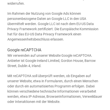
widerrufen.
Im Rah­men der Nut­zung von Goog­le Ads kön­nen
per­so­nen­be­zo­ge­ne Daten an Goog­le LLC in den USA
über­mit­telt wer­den. Goog­le LLC ist nach dem EU-US Data
Pri­va­cy Frame­work zer­ti­fi­ziert. Die Euro­päi­sche Kom­mis­si­on
hat für das EU-US Data Pri­va­cy Frame­work einen
Ange­mes­sen­heits­be­schluss erlassen.
Google reCAPTCHA
Wir ver­wen­den auf unse­rer Web­site Goog­le reCAPTCHA.
Anbie­ter ist Goog­le Ire­land Limi­t­ed, Gor­don House, Bar­row
Street, Dub­lin 4, Irland.
Mit reCAPTCHA soll über­prüft wer­den, ob Ein­ga­ben auf
unse­rer Web­site, etwa in For­mu­la­ren, durch einen Men­schen
oder durch ein auto­ma­ti­sier­tes Pro­gramm erfol­gen. Dabei
kön­nen ver­schie­de­ne tech­ni­sche Infor­ma­tio­nen ver­ar­bei­tet
wer­den, etwa IP-Adres­se, Brow­ser­in­for­ma­tio­nen, Ver­weil­dau­er
oder Inter­ak­tio­nen mit der Website.