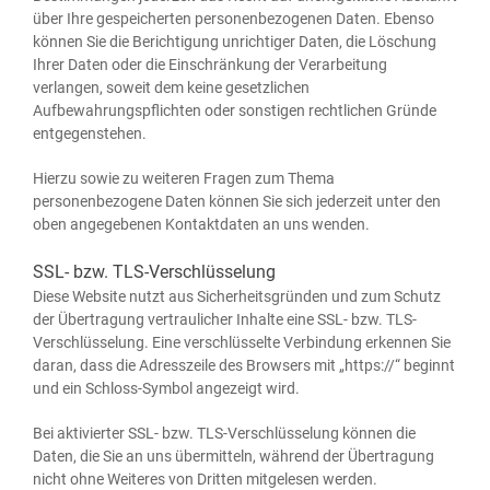
über Ihre gespei­cher­ten per­so­nen­be­zo­ge­nen Daten. Eben­so
kön­nen Sie die Berich­ti­gung unrich­ti­ger Daten, die Löschung
Ihrer Daten oder die Ein­schrän­kung der Ver­ar­bei­tung
ver­lan­gen, soweit dem kei­ne gesetz­li­chen
Auf­be­wah­rungs­pflich­ten oder sons­ti­gen recht­li­chen Grün­de
entgegenstehen.
Hier­zu sowie zu wei­te­ren Fra­gen zum The­ma
per­so­nen­be­zo­ge­ne Daten kön­nen Sie sich jeder­zeit unter den
oben ange­ge­be­nen Kon­takt­da­ten an uns wenden.
SSL- bzw. TLS-Verschlüsselung
Die­se Web­site nutzt aus Sicher­heits­grün­den und zum Schutz
der Über­tra­gung ver­trau­li­cher Inhal­te eine SSL- bzw. TLS-
Ver­schlüs­se­lung. Eine ver­schlüs­sel­te Ver­bin­dung erken­nen Sie
dar­an, dass die Adress­zei­le des Brow­sers mit „https://“ beginnt
und ein Schloss-Sym­bol ange­zeigt wird.
Bei akti­vier­ter SSL- bzw. TLS-Ver­schlüs­se­lung kön­nen die
Daten, die Sie an uns über­mit­teln, wäh­rend der Über­tra­gung
nicht ohne Wei­te­res von Drit­ten mit­ge­le­sen werden.