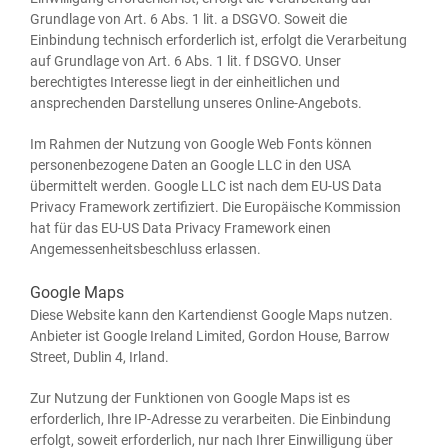
Grund­la­ge von Art. 6 Abs. 1 lit. a DSGVO. Soweit die
Ein­bin­dung tech­nisch erfor­der­lich ist, erfolgt die Ver­ar­bei­tung
auf Grund­la­ge von Art. 6 Abs. 1 lit. f DSGVO. Unser
berech­tig­tes Inter­es­se liegt in der ein­heit­li­chen und
anspre­chen­den Dar­stel­lung unse­res Online-Angebots.
Im Rah­men der Nut­zung von Goog­le Web Fonts kön­nen
per­so­nen­be­zo­ge­ne Daten an Goog­le LLC in den USA
über­mit­telt wer­den. Goog­le LLC ist nach dem EU-US Data
Pri­va­cy Frame­work zer­ti­fi­ziert. Die Euro­päi­sche Kom­mis­si­on
hat für das EU-US Data Pri­va­cy Frame­work einen
Ange­mes­sen­heits­be­schluss erlassen.
Google Maps
Die­se Web­site kann den Kar­ten­dienst Goog­le Maps nut­zen.
Anbie­ter ist Goog­le Ire­land Limi­t­ed, Gor­don House, Bar­row
Street, Dub­lin 4, Irland.
Zur Nut­zung der Funk­tio­nen von Goog­le Maps ist es
erfor­der­lich, Ihre IP-Adres­se zu ver­ar­bei­ten. Die Ein­bin­dung
erfolgt, soweit erfor­der­lich, nur nach Ihrer Ein­wil­li­gung über