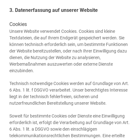
3. Datenerfassung auf unserer Website
Cookies
Unse­re Web­site ver­wen­det Coo­kies. Coo­kies sind klei­ne
Text­da­tei­en, die auf Ihrem End­ge­rät gespei­chert wer­den. Sie
kön­nen tech­nisch erfor­der­lich sein, um bestimm­te Funk­tio­nen
der Web­site bereit­zu­stel­len, oder nach Ihrer Ein­wil­li­gung dazu
die­nen, die Nut­zung der Web­site zu ana­ly­sie­ren,
Wer­be­maß­nah­men aus­zu­wer­ten oder exter­ne Diens­te
einzubinden.
Tech­nisch not­wen­di­ge Coo­kies wer­den auf Grund­la­ge von Art.
6 Abs. 1 lit. f DSGVO ver­ar­bei­tet. Unser berech­tig­tes Inter­es­se
liegt in der tech­nisch feh­ler­frei­en, siche­ren und
nut­zer­freund­li­chen Bereit­stel­lung unse­rer Website.
Soweit für bestimm­te Coo­kies oder Diens­te eine Ein­wil­li­gung
erfor­der­lich ist, erfolgt die Ver­ar­bei­tung auf Grund­la­ge von Art.
6 Abs. 1 lit. a DSGVO sowie den ein­schlä­gi­gen
tele­kom­mu­ni­ka­ti­ons­recht­li­chen Bestim­mun­gen. Eine erteil­te