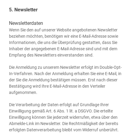
5. Newsletter
Newsletterdaten
Wenn Sie den auf unse­rer Web­site ange­bo­te­nen News­let­ter
bezie­hen möch­ten, benö­ti­gen wir eine E‑Mail-Adres­se sowie
Infor­ma­tio­nen, die uns die Über­prü­fung gestat­ten, dass Sie
Inha­ber der ange­ge­be­nen E‑Mail-Adres­se sind und mit dem
Emp­fang des News­let­ters ein­ver­stan­den sind.
Die Anmel­dung zu unse­rem News­let­ter erfolgt im Dou­ble-Opt-
In-Ver­fah­ren. Nach der Anmel­dung erhal­ten Sie eine E‑Mail, in
der Sie die Anmel­dung bestä­ti­gen müs­sen. Erst nach die­ser
Bestä­ti­gung wird Ihre E‑Mail-Adres­se in den Ver­tei­ler
aufgenommen.
Die Ver­ar­bei­tung der Daten erfolgt auf Grund­la­ge Ihrer
Ein­wil­li­gung gemäß Art. 6 Abs. 1 lit. a DSGVO. Die erteil­te
Ein­wil­li­gung kön­nen Sie jeder­zeit wider­ru­fen, etwa über den
Abmel­de-Link im News­let­ter. Die Recht­mä­ßig­keit der bereits
erfolg­ten Daten­ver­ar­bei­tung bleibt vom Wider­ruf unberührt.