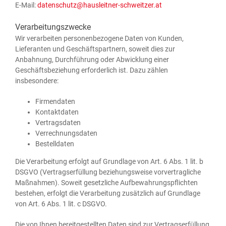
E‑Mail:
datenschutz@hausleitner-schweitzer.at
Verarbeitungszwecke
Wir ver­ar­bei­ten per­so­nen­be­zo­ge­ne Daten von Kun­den,
Lie­fe­ran­ten und Geschäfts­part­nern, soweit dies zur
Anbah­nung, Durch­füh­rung oder Abwick­lung einer
Geschäfts­be­zie­hung erfor­der­lich ist. Dazu zäh­len
insbesondere:
Fir­men­da­ten
Kon­takt­da­ten
Ver­trags­da­ten
Ver­rech­nungs­da­ten
Bestell­da­ten
Die Ver­ar­bei­tung erfolgt auf Grund­la­ge von Art. 6 Abs. 1 lit. b
DSGVO (Ver­trags­er­fül­lung bezie­hungs­wei­se vor­ver­trag­li­che
Maß­nah­men). Soweit gesetz­li­che Auf­be­wah­rungs­pflich­ten
bestehen, erfolgt die Ver­ar­bei­tung zusätz­lich auf Grund­la­ge
von Art. 6 Abs. 1 lit. c DSGVO.
Die von Ihnen bereit­ge­stell­ten Daten sind zur Ver­trags­er­fül­lung