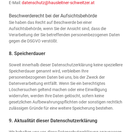
E‑Mail:
datenschutz@hausleitner-schweitzer.at
Beschwerderecht bei der Aufsichtsbehörde
Sie haben das Recht auf Beschwer­de bei einer
Auf­sichts­be­hör­de, wenn Sie der Ansicht sind, dass die
Ver­ar­bei­tung der Sie betref­fen­den per­so­nen­be­zo­ge­nen Daten
gegen die DSGVO verstößt.
8. Speicherdauer
Soweit inner­halb die­ser Daten­schutz­er­klä­rung kei­ne spe­zi­el­le­re
Spei­cher­dau­er genannt wird, ver­blei­ben Ihre
per­so­nen­be­zo­ge­nen Daten bei uns, bis der Zweck der
Daten­ver­ar­bei­tung ent­fällt. Wenn Sie ein berech­tig­tes
Löscher­su­chen gel­tend machen oder eine Ein­wil­li­gung
wider­ru­fen, wer­den Ihre Daten gelöscht, sofern kei­ne
gesetz­li­chen Auf­be­wah­rungs­pflich­ten oder sons­ti­gen recht­lich
zuläs­si­gen Grün­de für eine wei­te­re Spei­che­rung bestehen.
9. Aktualität dieser Datenschutzerklärung
Wir behal­ten uns vor, die­se Daten­schutz­er­klä­rung anzu­pas­sen,