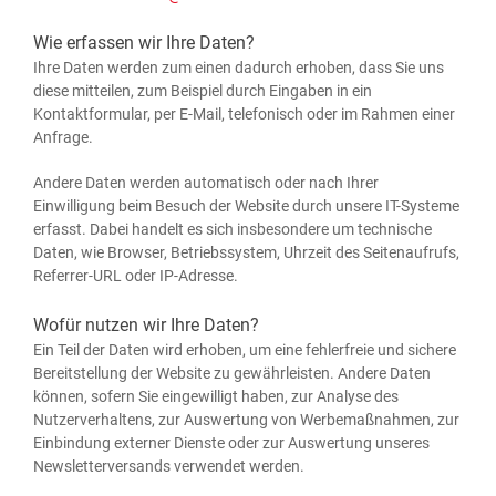
Wie erfassen wir Ihre Daten?
Ihre Daten wer­den zum einen dadurch erho­ben, dass Sie uns
die­se mit­tei­len, zum Bei­spiel durch Ein­ga­ben in ein
Kon­takt­for­mu­lar, per E‑Mail, tele­fo­nisch oder im Rah­men einer
Anfrage.
Ande­re Daten wer­den auto­ma­tisch oder nach Ihrer
Ein­wil­li­gung beim Besuch der Web­site durch unse­re IT-Sys­te­me
erfasst. Dabei han­delt es sich ins­be­son­de­re um tech­ni­sche
Daten, wie Brow­ser, Betriebs­sys­tem, Uhr­zeit des Sei­ten­auf­rufs,
Refer­rer-URL oder IP-Adresse.
Wofür nutzen wir Ihre Daten?
Ein Teil der Daten wird erho­ben, um eine feh­ler­freie und siche­re
Bereit­stel­lung der Web­site zu gewähr­leis­ten. Ande­re Daten
kön­nen, sofern Sie ein­ge­wil­ligt haben, zur Ana­ly­se des
Nut­zer­ver­hal­tens, zur Aus­wer­tung von Wer­be­maß­nah­men, zur
Ein­bin­dung exter­ner Diens­te oder zur Aus­wer­tung unse­res
News­let­ter­ver­sands ver­wen­det werden.