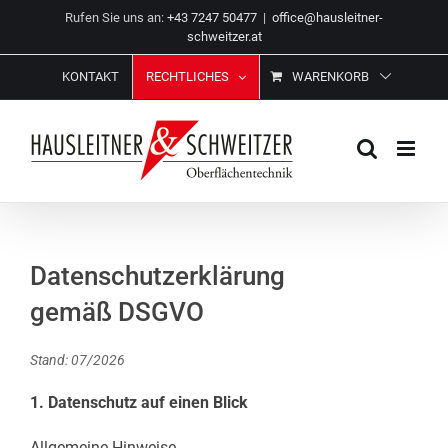
Zum
Rufen Sie uns an:
+43 7247 50477
|
office@hausleitner-
Inhalt
schweitzer.at
springen
KONTAKT
RECHTLICHES
WARENKORB
Datenschutzerklärung
gemäß DSGVO
Stand: 07/2026
1. Datenschutz auf einen Blick
Allgemeine Hinweise