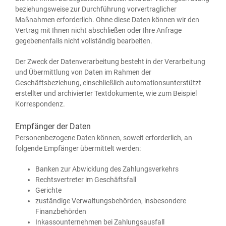
bezie­hungs­wei­se zur Durch­füh­rung vor­ver­trag­li­cher
Maß­nah­men erfor­der­lich. Ohne die­se Daten kön­nen wir den
Ver­trag mit Ihnen nicht abschlie­ßen oder Ihre Anfra­ge
gege­be­nen­falls nicht voll­stän­dig bearbeiten.
Der Zweck der Daten­ver­ar­bei­tung besteht in der Ver­ar­bei­tung
und Über­mitt­lung von Daten im Rah­men der
Geschäfts­be­zie­hung, ein­schließ­lich auto­ma­ti­ons­un­ter­stützt
erstell­ter und archi­vier­ter Text­do­ku­men­te, wie zum Bei­spiel
Korrespondenz.
Empfänger der Daten
Per­so­nen­be­zo­ge­ne Daten kön­nen, soweit erfor­der­lich, an
fol­gen­de Emp­fän­ger über­mit­telt werden:
Ban­ken zur Abwick­lung des Zahlungsverkehrs
Rechts­ver­tre­ter im Geschäftsfall
Gerich­te
zustän­di­ge Ver­wal­tungs­be­hör­den, ins­be­son­de­re
Finanzbehörden
Inkas­so­un­ter­neh­men bei Zahlungsausfall