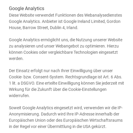
Google Analytics
Die­se Web­site ver­wen­det Funk­tio­nen des Web­ana­ly­se­diens­tes
Goog­le Ana­ly­tics. Anbie­ter ist Goog­le Ire­land Limi­t­ed, Gor­don
House, Bar­row Street, Dub­lin 4, Irland.
Goog­le Ana­ly­tics ermög­licht uns, die Nut­zung unse­rer Web­site
zu ana­ly­sie­ren und unser Web­an­ge­bot zu opti­mie­ren. Hier­zu
kön­nen Coo­kies oder ver­gleich­ba­re Tech­no­lo­gien ein­ge­setzt
werden.
Der Ein­satz erfolgt nur nach Ihrer Ein­wil­li­gung über unser
Coo­kie- bzw. Con­sent-Sys­tem. Rechts­grund­la­ge ist Art. 6 Abs.
1 lit. a DSGVO. Eine erteil­te Ein­wil­li­gung kön­nen Sie jeder­zeit mit
Wir­kung für die Zukunft über die Coo­kie-Ein­stel­lun­gen
widerrufen.
Soweit Goog­le Ana­ly­tics ein­ge­setzt wird, ver­wen­den wir die IP-
Anony­mi­sie­rung. Dadurch wird Ihre IP-Adres­se inner­halb der
Euro­päi­schen Uni­on oder des Euro­päi­schen Wirt­schafts­raums
in der Regel vor einer Über­mitt­lung in die USA gekürzt.