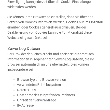
Ein­wil­li­gung kann jeder­zeit über die Coo­kie-Ein­stel­lun­gen
wider­ru­fen werden.
Sie kön­nen Ihren Brow­ser so ein­stel­len, dass Sie über das
Set­zen von Coo­kies infor­miert wer­den, Coo­kies nur im Ein­zel­fall
erlau­ben oder Coo­kies gene­rell aus­schlie­ßen. Bei der
Deak­ti­vie­rung von Coo­kies kann die Funk­tio­na­li­tät die­ser
Web­site ein­ge­schränkt sein.
Server-Log-Dateien
Der Pro­vi­der der Sei­ten erhebt und spei­chert auto­ma­tisch
Infor­ma­tio­nen in soge­nann­ten Ser­ver-Log-Datei­en, die Ihr
Brow­ser auto­ma­tisch an uns über­mit­telt. Dies kön­nen
ins­be­son­de­re sein:
Brow­ser­typ und Browserversion
ver­wen­de­tes Betriebssystem
Refer­rer-URL
Host­na­me des zugrei­fen­den Rechners
Uhr­zeit der Serveranfrage
IP-Adres­se