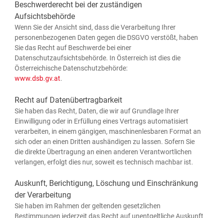
Beschwerderecht bei der zuständigen
Aufsichtsbehörde
Wenn Sie der Ansicht sind, dass die Ver­ar­bei­tung Ihrer
per­so­nen­be­zo­ge­nen Daten gegen die DSGVO ver­stößt, haben
Sie das Recht auf Beschwer­de bei einer
Daten­schutz­auf­sichts­be­hör­de. In Öster­reich ist dies die
Öster­rei­chi­sche Datenschutzbehörde:
www.dsb.gv.at
.
Recht auf Datenübertragbarkeit
Sie haben das Recht, Daten, die wir auf Grund­la­ge Ihrer
Ein­wil­li­gung oder in Erfül­lung eines Ver­trags auto­ma­ti­siert
ver­ar­bei­ten, in einem gän­gi­gen, maschi­nen­les­ba­ren For­mat an
sich oder an einen Drit­ten aus­hän­di­gen zu las­sen. Sofern Sie
die direk­te Über­tra­gung an einen ande­ren Ver­ant­wort­li­chen
ver­lan­gen, erfolgt dies nur, soweit es tech­nisch mach­bar ist.
Auskunft, Berichtigung, Löschung und Einschränkung
der Verarbeitung
Sie haben im Rah­men der gel­ten­den gesetz­li­chen
Bestim­mun­gen jeder­zeit das Recht auf unent­gelt­li­che Aus­kunft