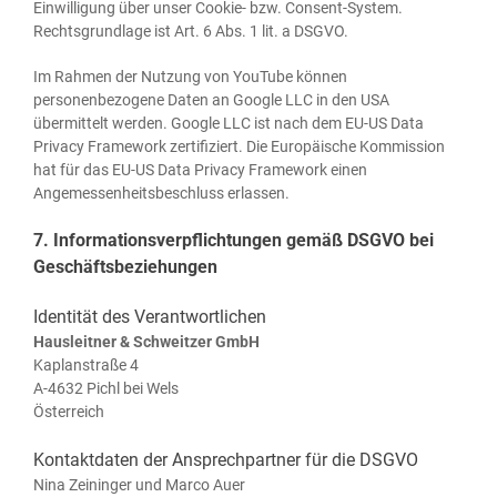
Ein­wil­li­gung über unser Coo­kie- bzw. Con­sent-Sys­tem.
Rechts­grund­la­ge ist Art. 6 Abs. 1 lit. a DSGVO.
Im Rah­men der Nut­zung von You­Tube kön­nen
per­so­nen­be­zo­ge­ne Daten an Goog­le LLC in den USA
über­mit­telt wer­den. Goog­le LLC ist nach dem EU-US Data
Pri­va­cy Frame­work zer­ti­fi­ziert. Die Euro­päi­sche Kom­mis­si­on
hat für das EU-US Data Pri­va­cy Frame­work einen
Ange­mes­sen­heits­be­schluss erlassen.
7. Informationsverpflichtungen gemäß DSGVO bei
Geschäftsbeziehungen
Identität des Verantwortlichen
Haus­leit­ner & Schweit­zer GmbH
Kaplan­stra­ße 4
A‑4632 Pichl bei Wels
Österreich
Kontaktdaten der Ansprechpartner für die DSGVO
Nina Zei­nin­ger und Mar­co Auer