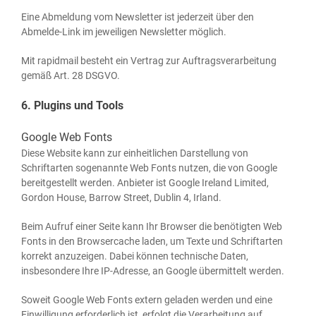
Eine Abmel­dung vom News­let­ter ist jeder­zeit über den
Abmel­de-Link im jewei­li­gen News­let­ter möglich.
Mit rapidmail besteht ein Ver­trag zur Auf­trags­ver­ar­bei­tung
gemäß Art. 28 DSGVO.
6. Plugins und Tools
Google Web Fonts
Die­se Web­site kann zur ein­heit­li­chen Dar­stel­lung von
Schrift­ar­ten soge­nann­te Web Fonts nut­zen, die von Goog­le
bereit­ge­stellt wer­den. Anbie­ter ist Goog­le Ire­land Limi­t­ed,
Gor­don House, Bar­row Street, Dub­lin 4, Irland.
Beim Auf­ruf einer Sei­te kann Ihr Brow­ser die benö­tig­ten Web
Fonts in den Brow­ser­cache laden, um Tex­te und Schrift­ar­ten
kor­rekt anzu­zei­gen. Dabei kön­nen tech­ni­sche Daten,
ins­be­son­de­re Ihre IP-Adres­se, an Goog­le über­mit­telt werden.
Soweit Goog­le Web Fonts extern gela­den wer­den und eine
Ein­wil­li­gung erfor­der­lich ist, erfolgt die Ver­ar­bei­tung auf