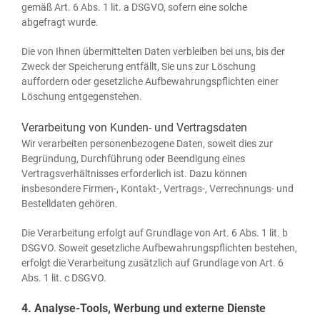
gemäß Art. 6 Abs. 1 lit. a DSGVO, sofern eine sol­che
abge­fragt wurde.
Die von Ihnen über­mit­tel­ten Daten ver­blei­ben bei uns, bis der
Zweck der Spei­che­rung ent­fällt, Sie uns zur Löschung
auf­for­dern oder gesetz­li­che Auf­be­wah­rungs­pflich­ten einer
Löschung entgegenstehen.
Verarbeitung von Kunden- und Vertragsdaten
Wir ver­ar­bei­ten per­so­nen­be­zo­ge­ne Daten, soweit dies zur
Begrün­dung, Durch­füh­rung oder Been­di­gung eines
Ver­trags­ver­hält­nis­ses erfor­der­lich ist. Dazu kön­nen
ins­be­son­de­re Firmen‑, Kontakt‑, Vertrags‑, Ver­rech­nungs- und
Bestell­da­ten gehören.
Die Ver­ar­bei­tung erfolgt auf Grund­la­ge von Art. 6 Abs. 1 lit. b
DSGVO. Soweit gesetz­li­che Auf­be­wah­rungs­pflich­ten bestehen,
erfolgt die Ver­ar­bei­tung zusätz­lich auf Grund­la­ge von Art. 6
Abs. 1 lit. c DSGVO.
4. Analyse-Tools, Werbung und externe Dienste