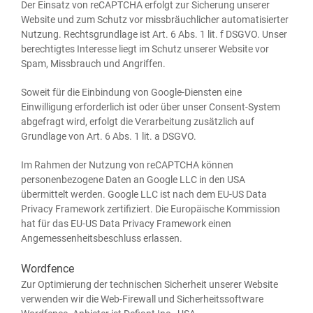
Der Ein­satz von reCAPTCHA erfolgt zur Siche­rung unse­rer
Web­site und zum Schutz vor miss­bräuch­li­cher auto­ma­ti­sier­ter
Nut­zung. Rechts­grund­la­ge ist Art. 6 Abs. 1 lit. f DSGVO. Unser
berech­tig­tes Inter­es­se liegt im Schutz unse­rer Web­site vor
Spam, Miss­brauch und Angriffen.
Soweit für die Ein­bin­dung von Goog­le-Diens­ten eine
Ein­wil­li­gung erfor­der­lich ist oder über unser Con­sent-Sys­tem
abge­fragt wird, erfolgt die Ver­ar­bei­tung zusätz­lich auf
Grund­la­ge von Art. 6 Abs. 1 lit. a DSGVO.
Im Rah­men der Nut­zung von reCAPTCHA kön­nen
per­so­nen­be­zo­ge­ne Daten an Goog­le LLC in den USA
über­mit­telt wer­den. Goog­le LLC ist nach dem EU-US Data
Pri­va­cy Frame­work zer­ti­fi­ziert. Die Euro­päi­sche Kom­mis­si­on
hat für das EU-US Data Pri­va­cy Frame­work einen
Ange­mes­sen­heits­be­schluss erlassen.
Wordfence
Zur Opti­mie­rung der tech­ni­schen Sicher­heit unse­rer Web­site
ver­wen­den wir die Web-Fire­wall und Sicher­heits­soft­ware