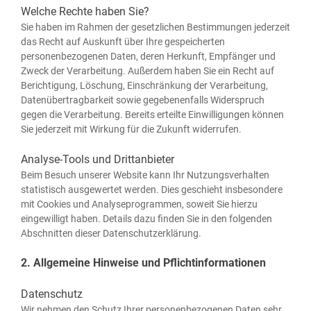
Welche Rechte haben Sie?
Sie haben im Rah­men der gesetz­li­chen Bestim­mun­gen jeder­zeit
das Recht auf Aus­kunft über Ihre gespei­cher­ten
per­so­nen­be­zo­ge­nen Daten, deren Her­kunft, Emp­fän­ger und
Zweck der Ver­ar­bei­tung. Außer­dem haben Sie ein Recht auf
Berich­ti­gung, Löschung, Ein­schrän­kung der Ver­ar­bei­tung,
Daten­über­trag­bar­keit sowie gege­be­nen­falls Wider­spruch
gegen die Ver­ar­bei­tung. Bereits erteil­te Ein­wil­li­gun­gen kön­nen
Sie jeder­zeit mit Wir­kung für die Zukunft widerrufen.
Analyse-Tools und Drittanbieter
Beim Besuch unse­rer Web­site kann Ihr Nut­zungs­ver­hal­ten
sta­tis­tisch aus­ge­wer­tet wer­den. Dies geschieht ins­be­son­de­re
mit Coo­kies und Ana­ly­se­pro­gram­men, soweit Sie hier­zu
ein­ge­wil­ligt haben. Details dazu fin­den Sie in den fol­gen­den
Abschnit­ten die­ser Datenschutzerklärung.
2. Allgemeine Hinweise und Pflichtinformationen
Datenschutz
Wir neh­men den Schutz Ihrer per­so­nen­be­zo­ge­nen Daten sehr