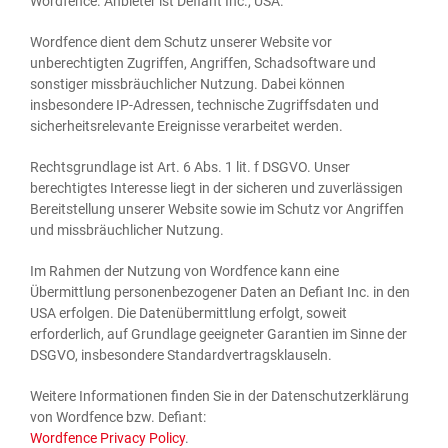
Word­fence. Anbie­ter ist Defi­ant Inc., USA.
Word­fence dient dem Schutz unse­rer Web­site vor
unbe­rech­tig­ten Zugrif­fen, Angrif­fen, Schad­soft­ware und
sons­ti­ger miss­bräuch­li­cher Nut­zung. Dabei kön­nen
ins­be­son­de­re IP-Adres­sen, tech­ni­sche Zugriffs­da­ten und
sicher­heits­re­le­van­te Ereig­nis­se ver­ar­bei­tet werden.
Rechts­grund­la­ge ist Art. 6 Abs. 1 lit. f DSGVO. Unser
berech­tig­tes Inter­es­se liegt in der siche­ren und zuver­läs­si­gen
Bereit­stel­lung unse­rer Web­site sowie im Schutz vor Angrif­fen
und miss­bräuch­li­cher Nutzung.
Im Rah­men der Nut­zung von Word­fence kann eine
Über­mitt­lung per­so­nen­be­zo­ge­ner Daten an Defi­ant Inc. in den
USA erfol­gen. Die Daten­über­mitt­lung erfolgt, soweit
erfor­der­lich, auf Grund­la­ge geeig­ne­ter Garan­tien im Sin­ne der
DSGVO, ins­be­son­de­re Standardvertragsklauseln.
Wei­te­re Infor­ma­tio­nen fin­den Sie in der Daten­schutz­er­klä­rung
von Word­fence bzw. Defiant:
Word­fence Pri­va­cy Poli­cy
.