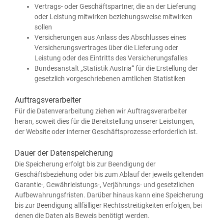
Ver­trags- oder Geschäfts­part­ner, die an der Lie­fe­rung
oder Leis­tung mit­wir­ken bezie­hungs­wei­se mit­wir­ken
sollen
Ver­si­che­run­gen aus Anlass des Abschlus­ses eines
Ver­si­che­rungs­ver­tra­ges über die Lie­fe­rung oder
Leis­tung oder des Ein­tritts des Versicherungsfalles
Bun­des­an­stalt „Sta­tis­tik Aus­tria“ für die Erstel­lung der
gesetz­lich vor­ge­schrie­be­nen amt­li­chen Statistiken
Auftragsverarbeiter
Für die Daten­ver­ar­bei­tung zie­hen wir Auf­trags­ver­ar­bei­ter
her­an, soweit dies für die Bereit­stel­lung unse­rer Leis­tun­gen,
der Web­site oder inter­ner Geschäfts­pro­zes­se erfor­der­lich ist.
Dauer der Datenspeicherung
Die Spei­che­rung erfolgt bis zur Been­di­gung der
Geschäfts­be­zie­hung oder bis zum Ablauf der jeweils gel­ten­den
Garantie‑, Gewährleistungs‑, Ver­jäh­rungs- und gesetz­li­chen
Auf­be­wah­rungs­fris­ten. Dar­über hin­aus kann eine Spei­che­rung
bis zur Been­di­gung all­fäl­li­ger Rechts­strei­tig­kei­ten erfol­gen, bei
denen die Daten als Beweis benö­tigt werden.