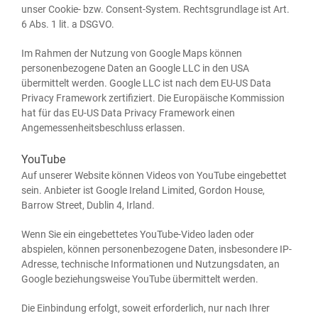
unser Coo­kie- bzw. Con­sent-Sys­tem. Rechts­grund­la­ge ist Art.
6 Abs. 1 lit. a DSGVO.
Im Rah­men der Nut­zung von Goog­le Maps kön­nen
per­so­nen­be­zo­ge­ne Daten an Goog­le LLC in den USA
über­mit­telt wer­den. Goog­le LLC ist nach dem EU-US Data
Pri­va­cy Frame­work zer­ti­fi­ziert. Die Euro­päi­sche Kom­mis­si­on
hat für das EU-US Data Pri­va­cy Frame­work einen
Ange­mes­sen­heits­be­schluss erlassen.
YouTube
Auf unse­rer Web­site kön­nen Vide­os von You­Tube ein­ge­bet­tet
sein. Anbie­ter ist Goog­le Ire­land Limi­t­ed, Gor­don House,
Bar­row Street, Dub­lin 4, Irland.
Wenn Sie ein ein­ge­bet­te­tes You­Tube-Video laden oder
abspie­len, kön­nen per­so­nen­be­zo­ge­ne Daten, ins­be­son­de­re IP-
Adres­se, tech­ni­sche Infor­ma­tio­nen und Nut­zungs­da­ten, an
Goog­le bezie­hungs­wei­se You­Tube über­mit­telt werden.
Die Ein­bin­dung erfolgt, soweit erfor­der­lich, nur nach Ihrer