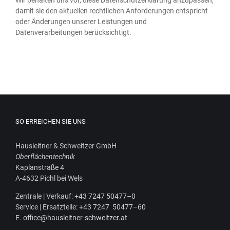
damit sie den aktu­el­len recht­li­chen Anfor­de­run­gen ent­spricht
oder Ände­run­gen unse­rer Leis­tun­gen und
Daten­ver­ar­bei­tun­gen berücksichtigt.
SO ERREICHEN SIE UNS
Haus­leit­ner & Schweit­zer GmbH
Ober­flä­chen­tech­nik
Kaplan­stra­ße 4
A‑4632 Pichl bei Wels
Zen­tra­le | Ver­kauf:
+43 7247 50477–0
Ser­vice | Ersatz­tei­le:
+43 7247 50477–60
E.
office@hausleitner-schweitzer.at