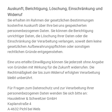
Auskunft, Berichtigung, Löschung, Einschränkung und
Widerruf
Sie erhal­ten im Rah­men der gesetz­li­chen Bestim­mun­gen
kos­ten­frei Aus­kunft über Ihre bei uns gespei­cher­ten
per­so­nen­be­zo­ge­nen Daten. Sie kön­nen die Berich­ti­gung
unrich­ti­ger Daten, die Löschung Ihrer Daten oder die
Ein­schrän­kung der Ver­ar­bei­tung ver­lan­gen, soweit dem kei­ne
gesetz­li­chen Auf­be­wah­rungs­pflich­ten oder sons­ti­gen
recht­li­chen Grün­de entgegenstehen.
Eine uns erteil­te Ein­wil­li­gung kön­nen Sie jeder­zeit ohne Anga­be
von Grün­den mit Wir­kung für die Zukunft wider­ru­fen. Die
Recht­mä­ßig­keit der bis zum Wider­ruf erfolg­ten Ver­ar­bei­tung
bleibt unberührt.
Für Fra­gen zum Daten­schutz und zur Ver­ar­bei­tung Ihrer
per­so­nen­be­zo­ge­nen Daten wen­den Sie sich bit­te an:
Haus­leit­ner & Schweit­zer GmbH
Kaplan­stra­ße 4
A‑4632 Pichl bei Wels