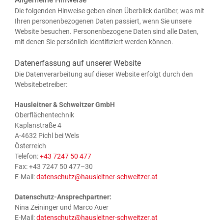
Die fol­gen­den Hin­wei­se geben einen Über­blick dar­über, was mit
Ihren per­so­nen­be­zo­ge­nen Daten pas­siert, wenn Sie unse­re
Web­site besu­chen. Per­so­nen­be­zo­ge­ne Daten sind alle Daten,
mit denen Sie per­sön­lich iden­ti­fi­ziert wer­den können.
Datenerfassung auf unserer Website
Die Daten­ver­ar­bei­tung auf die­ser Web­site erfolgt durch den
Websitebetreiber:
Haus­leit­ner & Schweit­zer GmbH
Oberflächentechnik
Kaplan­stra­ße 4
A‑4632 Pichl bei Wels
Österreich
Tele­fon:
+43 7247 50 477
Fax: +43 7247 50 477–30
E‑Mail:
datenschutz@hausleitner-schweitzer.at
Daten­schutz-Ansprech­part­ner:
Nina Zei­nin­ger und Mar­co Auer
E‑Mail:
datenschutz@hausleitner-schweitzer.at