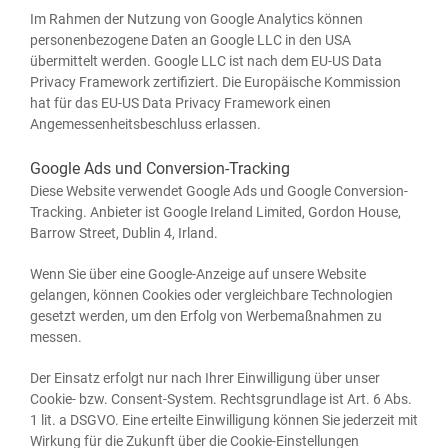
Im Rah­men der Nut­zung von Goog­le Ana­ly­tics kön­nen
per­so­nen­be­zo­ge­ne Daten an Goog­le LLC in den USA
über­mit­telt wer­den. Goog­le LLC ist nach dem EU-US Data
Pri­va­cy Frame­work zer­ti­fi­ziert. Die Euro­päi­sche Kom­mis­si­on
hat für das EU-US Data Pri­va­cy Frame­work einen
Ange­mes­sen­heits­be­schluss erlassen.
Google Ads und Conversion-Tracking
Die­se Web­site ver­wen­det Goog­le Ads und Goog­le Con­ver­si­on-
Track­ing. Anbie­ter ist Goog­le Ire­land Limi­t­ed, Gor­don House,
Bar­row Street, Dub­lin 4, Irland.
Wenn Sie über eine Goog­le-Anzei­ge auf unse­re Web­site
gelan­gen, kön­nen Coo­kies oder ver­gleich­ba­re Tech­no­lo­gien
gesetzt wer­den, um den Erfolg von Wer­be­maß­nah­men zu
messen.
Der Ein­satz erfolgt nur nach Ihrer Ein­wil­li­gung über unser
Coo­kie- bzw. Con­sent-Sys­tem. Rechts­grund­la­ge ist Art. 6 Abs.
1 lit. a DSGVO. Eine erteil­te Ein­wil­li­gung kön­nen Sie jeder­zeit mit
Wir­kung für die Zukunft über die Coo­kie-Ein­stel­lun­gen