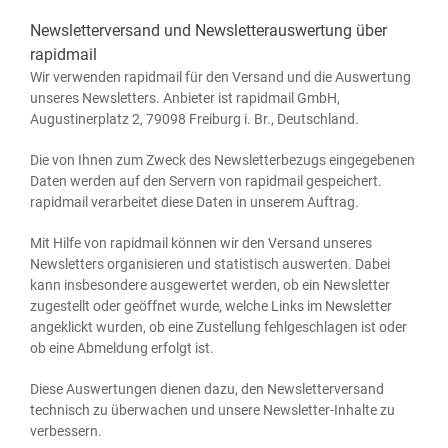
Newsletterversand und Newsletterauswertung über
rapidmail
Wir ver­wen­den rapidmail für den Ver­sand und die Aus­wer­tung
unse­res News­let­ters. Anbie­ter ist rapidmail GmbH,
Augus­ti­ner­platz 2, 79098 Frei­burg i. Br., Deutschland.
Die von Ihnen zum Zweck des News­let­ter­be­zugs ein­ge­ge­be­nen
Daten wer­den auf den Ser­vern von rapidmail gespei­chert.
rapidmail ver­ar­bei­tet die­se Daten in unse­rem Auftrag.
Mit Hil­fe von rapidmail kön­nen wir den Ver­sand unse­res
News­let­ters orga­ni­sie­ren und sta­tis­tisch aus­wer­ten. Dabei
kann ins­be­son­de­re aus­ge­wer­tet wer­den, ob ein News­let­ter
zuge­stellt oder geöff­net wur­de, wel­che Links im News­let­ter
ange­klickt wur­den, ob eine Zustel­lung fehl­ge­schla­gen ist oder
ob eine Abmel­dung erfolgt ist.
Die­se Aus­wer­tun­gen die­nen dazu, den News­let­ter­ver­sand
tech­nisch zu über­wa­chen und unse­re News­let­ter-Inhal­te zu
verbessern.