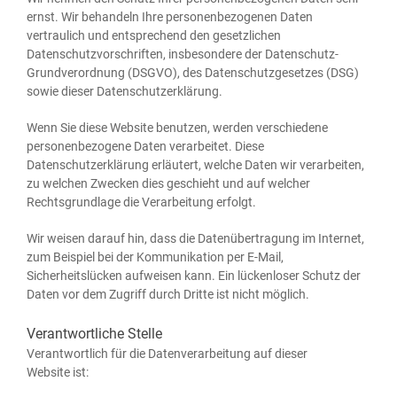
ernst. Wir behan­deln Ihre per­so­nen­be­zo­ge­nen Daten
ver­trau­lich und ent­spre­chend den gesetz­li­chen
Daten­schutz­vor­schrif­ten, ins­be­son­de­re der Daten­schutz-
Grund­ver­ord­nung (DSGVO), des Daten­schutz­ge­set­zes (DSG)
sowie die­ser Datenschutzerklärung.
Wenn Sie die­se Web­site benut­zen, wer­den ver­schie­de­ne
per­so­nen­be­zo­ge­ne Daten ver­ar­bei­tet. Die­se
Daten­schutz­er­klä­rung erläu­tert, wel­che Daten wir ver­ar­bei­ten,
zu wel­chen Zwe­cken dies geschieht und auf wel­cher
Rechts­grund­la­ge die Ver­ar­bei­tung erfolgt.
Wir wei­sen dar­auf hin, dass die Daten­über­tra­gung im Inter­net,
zum Bei­spiel bei der Kom­mu­ni­ka­ti­on per E‑Mail,
Sicher­heits­lü­cken auf­wei­sen kann. Ein lücken­lo­ser Schutz der
Daten vor dem Zugriff durch Drit­te ist nicht möglich.
Verantwortliche Stelle
Ver­ant­wort­lich für die Daten­ver­ar­bei­tung auf die­ser
Web­site ist: