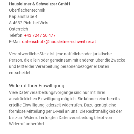
Haus­leit­ner & Schweit­zer GmbH
Oberflächentechnik
Kaplan­stra­ße 4
A‑4632 Pichl bei Wels
Österreich
Tele­fon:
+43 7247 50 477
E‑Mail:
datenschutz@hausleitner-schweitzer.at
Ver­ant­wort­li­che Stel­le ist jene natür­li­che oder juris­ti­sche
Per­son, die allein oder gemein­sam mit ande­ren über die Zwe­cke
und Mit­tel der Ver­ar­bei­tung per­so­nen­be­zo­ge­ner Daten
entscheidet.
Widerruf Ihrer Einwilligung
Vie­le Daten­ver­ar­bei­tungs­vor­gän­ge sind nur mit Ihrer
aus­drück­li­chen Ein­wil­li­gung mög­lich. Sie kön­nen eine bereits
erteil­te Ein­wil­li­gung jeder­zeit wider­ru­fen. Dazu genügt eine
form­lo­se Mit­tei­lung per E‑Mail an uns. Die Recht­mä­ßig­keit der
bis zum Wider­ruf erfolg­ten Daten­ver­ar­bei­tung bleibt vom
Wider­ruf unberührt.