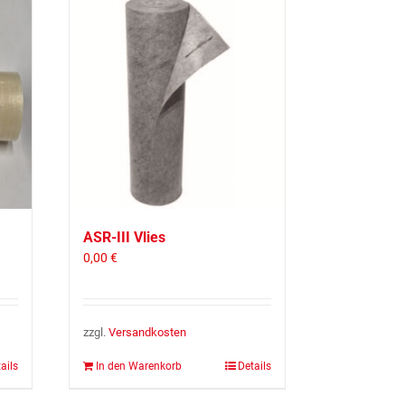
ASR-III Vlies
0,00
€
zzgl.
Ver­sand­kos­ten
ails
In den Warenkorb
Details