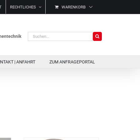
T
RECHTLICHES
WARENKORB
Suche
ächentechnik
nach:
NTAKT | ANFAHRT
ZUM ANFRAGEPORTAL