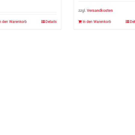
zzgl.
Ver­sand­kos­ten
n den Warenkorb
Details
In den Warenkorb
Det