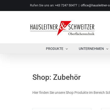
Zum
Rufen Sie uns an:
+43 7247 50477
|
office@hausleitner-s
Inhalt
springen
PRODUKTE
UNTERNEHMEN
Shop: Zubehör
Hier fin­den Sie unse­re Shop Pro­duk­te im Bereich S