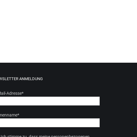
WSLETTER ANMELDUNG
ail-Adresse
*
rmenname
*
Ich stimme zu, dass meine personenbezogenen