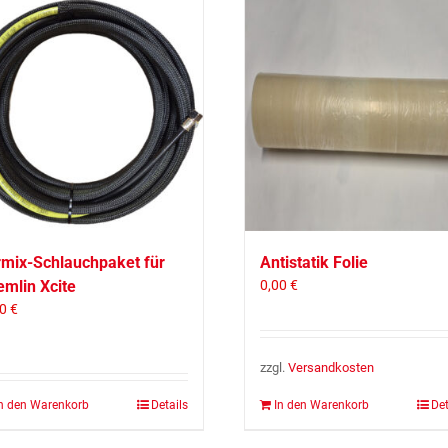
rmix-Schlauchpaket für
Antistatik Folie
emlin Xcite
0,00
€
00
€
zzgl.
Ver­sand­kos­ten
n den Warenkorb
Details
In den Warenkorb
Det