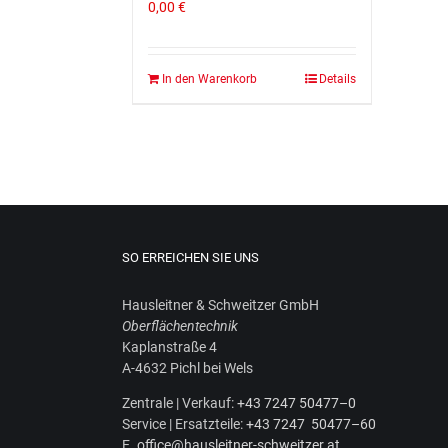
0,00
€
In den Warenkorb
Details
SO ERREICHEN SIE UNS
Haus­leit­ner & Schweit­zer GmbH
Ober­flä­chen­tech­nik
Kaplan­stra­ße 4
A‑4632 Pichl bei Wels
Zen­tra­le | Ver­kauf:
+43 7247 50477–0
Ser­vice | Ersatz­tei­le:
+43 7247 50477–60
E.
office@hausleitner-schweitzer.at