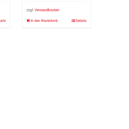
zzgl.
Ver­sand­kos­ten
ails
In den Warenkorb
Details