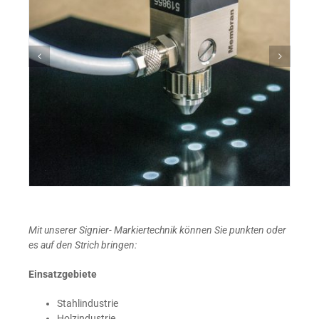
Mit unse­rer Signier- Mar­kier­tech­nik kön­nen Sie punk­ten oder
es auf den Strich bringen:
Ein­satz­ge­bie­te
Stahl­in­dus­trie
Holz­in­dus­trie