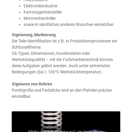
Elek­tronik­in­dus­trie
Kar­to­na­gen­her­stel­ler
Moto­ren­her­stel­ler
sowie in sämt­li­chen ande­ren Bran­chen einsetzbar
Signie­rung, Markierung
Die Tei­le-Iden­ti­fi­ka­ti­on ist z.B. in Pro­duk­ti­ons­pro­zes­sen ein
Schlüsselthema.
Ob Typen, Dimen­sio­nen, Kun­den­da­ten oder
Werk­stück­qua­li­tät – mit der Farb­mar­kier­tech­nik kön­nen
die­se Auf­ga­ben gelöst wer­den. Auch unter extrems­ten
Bedin­gun­gen (bis 1.100°C Werkstücktemperatur).
Signie­ren von Rohren
Punkt­grö­ße und Farb­di­cke sind an den Pis­to­len prä­zi­se
einstellbar
Klicke auf "Ich stimme zu", um Youtube zu