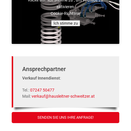
aktivieren
Cookie-Richtlinie
Ich stimme zu
Ansprechpartner
Ver­kauf Innen­dienst
:
Tel.:
07247 50477
Mail:
verkauf@hausleitner-schweitzer.at
SEN­DEN SIE UNS IHRE ANFRAGE!