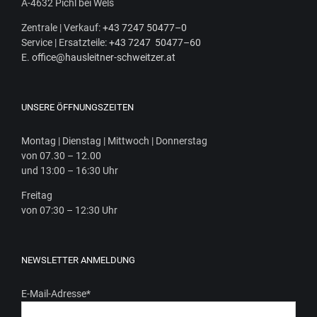
A‑4632 Pichl bei Wels
Zen­tra­le | Ver­kauf:
+43 7247 50477–0
Ser­vice | Ersatz­tei­le:
+43 7247 50477–60
E.
office@hausleitner-schweitzer.at
UNSERE ÖFFNUNGSZEITEN
Mon­tag | Diens­tag | Mitt­woch | Donnerstag
von 07.30 – 12.00
und 13:00 – 16:30 Uhr
Frei­tag
von 07:30 – 12:30 Uhr
NEWSLETTER ANMELDUNG
E-Mail-Adresse
*