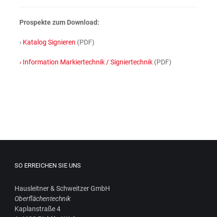
Pro­spek­te zum Download:
›
Kata­log Signie­ren
(PDF)
› Infor­ma­ti­on Mar­kier­tech­nik / Signier­tech­nik
(PDF)
SO ERREICHEN SIE UNS
Haus­leit­ner & Schweit­zer GmbH
Ober­flä­chen­tech­nik
Kaplan­stra­ße 4