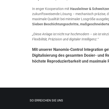
In enger Koope­ra­ti­on mit
Haus­leit­ner & Schweit­ze
zukunfts­wei­sen­de Lösung – mecha­nisch prä­zi­se, d
maxi­ma­le Qua­li­tät bei mini­ma­ler Los­grö­ße ausgele
Sie­ben Beschich­tungs­schrit­te, maß­ge­schnei­der­t
„Die­se Anla­ge ist nicht nur hoch­mo­dern – sie ist ein­zig
Fle­xi­bi­li­tät, Prä­zi­si­on und digi­ta­ler Intelligenz.“
Mit unserer
Nanomix-Control Integration
gel
Digitalisierung des gesamten Dosier- und 
höchste Reproduzierbarkeit und maximale P
SO ERREICHEN SIE UNS