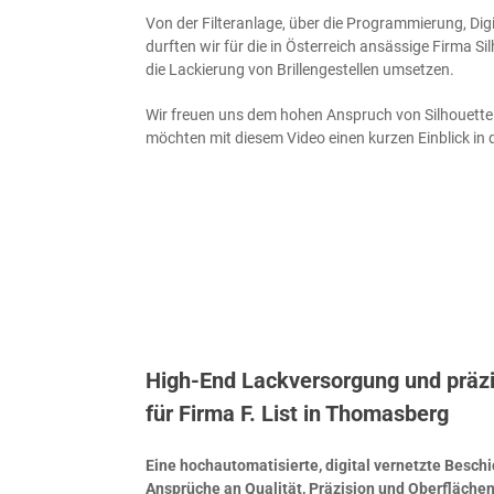
Von der Fil­ter­an­la­ge, über die Pro­gram­mie­rung, Digi­t
durf­ten wir für die in Öster­reich ansäs­si­ge Fir­ma Sil
die Lackie­rung von Bril­len­ge­stel­len umsetzen.
Wir freu­en uns dem hohen Anspruch von Sil­hou­et­t
möch­ten mit die­sem Video einen kur­zen Ein­blick in 
High-End Lackversorgung und präzi
für Firma F. List in Thomasberg
Eine hoch­au­to­ma­ti­sier­te, digi­tal ver­netz­te Besch
Ansprü­che an Qua­li­tät, Prä­zi­si­on und Oberfläch