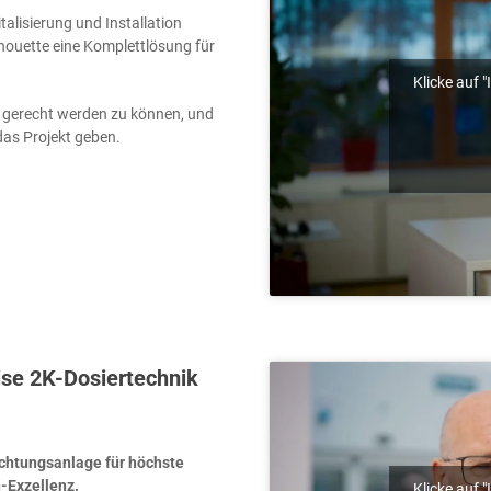
a­li­sie­rung und Instal­la­ti­on
­hou­et­te eine Kom­plett­lö­sung für
Klicke auf 
e gerecht wer­den zu kön­nen, und
das Pro­jekt geben.
se 2K-Dosiertechnik
ich­tungs­an­la­ge für höchs­te
en-Exzellenz.
Klicke auf 