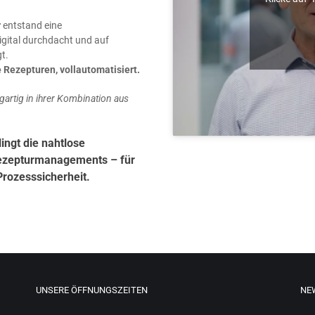
r
ent­stand eine
igi­tal durch­dacht und auf
gt.
e Rezep­tu­ren, vollautomatisiert.
­ar­tig in ihrer Kom­bi­na­ti­on aus
ingt die nahtlose
Rezepturmanagements – für
rozesssicherheit.
UNSERE ÖFFNUNGSZEITEN
NE