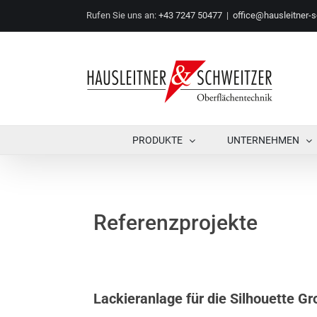
Zum
Rufen Sie uns an:
+43 7247 50477
|
office@hausleitner-s
Inhalt
springen
PRODUKTE
UNTERNEHMEN
Referenzprojekte
Lackieranlage für die Silhouette Gr