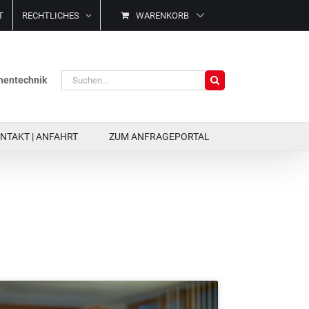
T
RECHTLICHES
WARENKORB
Suche
ächentechnik
nach:
NTAKT | ANFAHRT
ZUM ANFRAGEPORTAL