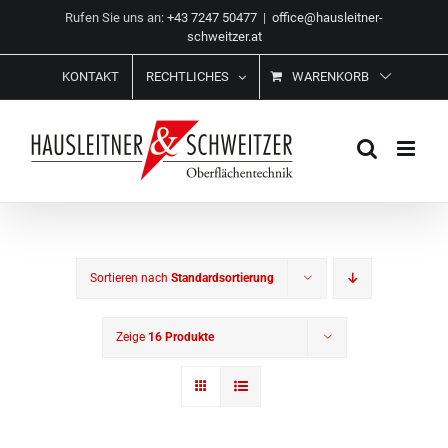
Zum
Rufen Sie uns an:
+43 7247 50477
|
office@hausleitner-
Inhalt
schweitzer.at
springen
KONTAKT
RECHTLICHES
WARENKORB
Sortieren nach
Standardsortierung
Zeige
16 Produkte