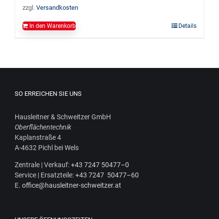
zzgl.
Versandkosten
In den Warenkorb
Details
SO ERREICHEN SIE UNS
Haus­leit­ner & Schweit­zer GmbH
Ober­flä­chen­tech­nik
Kaplan­stra­ße 4
A‑4632 Pichl bei Wels
Zen­tra­le | Ver­kauf:
+43 7247 50477–0
Ser­vice | Ersatz­tei­le:
+43 7247 50477–60
E.
office@hausleitner-schweitzer.at