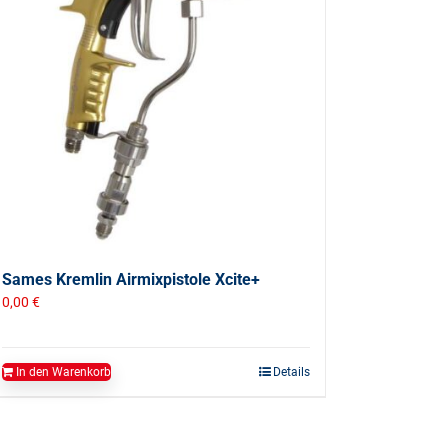
Sames Kremlin Airmixpistole Xcite+
0,00
€
In den Warenkorb
Details