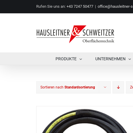
Zum
Rufen Sie uns an:
+43 7247 50477
|
office@hausleitner-s
Inhalt
springen
PRODUKTE
UNTERNEHMEN
Sortieren nach
Standardsortierung
Z