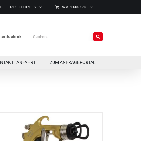
T
RECHTLICHES
WARENKORB
Suche
ächentechnik
nach:
NTAKT | ANFAHRT
ZUM ANFRAGEPORTAL