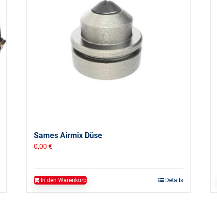
Sames Airmix Düse
0,00
€
In den Warenkorb
Details