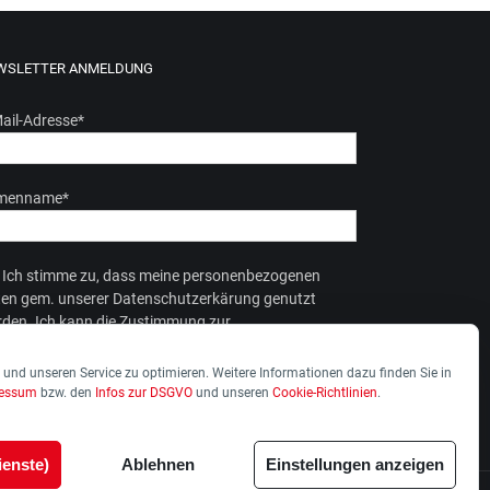
WSLETTER ANMELDUNG
ail-Adresse
*
rmenname
*
Ich stimme zu, dass meine personenbezogenen
en gem. unserer Datenschutzerkärung genutzt
den. Ich kann die Zustimmung zur
enverarbeitung jederzeit widerrufen.
und unseren Service zu optimieren. Weitere Informationen dazu finden Sie in
ressum
bzw. den
Infos zur DSGVO
und unseren
Cookie-Richtlinien
.
ienste)
Ablehnen
Einstellungen anzeigen