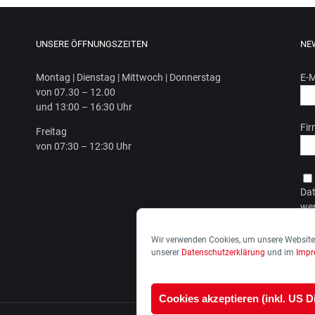
UNSERE ÖFFNUNGSZEITEN
NE
Mon­tag | Diens­tag | Mitt­woch | Donnerstag
E-M
von 07.30 – 12.00
und 13:00 – 16:30 Uhr
Fi
Frei­tag
von 07:30 – 12:30 Uhr
Dat
wer
Dat
Wir verwenden Cookies, um unsere Website 
unserer
Datenschutzerklärung
und im
Imp
Cookies akzeptieren (inkl. US D