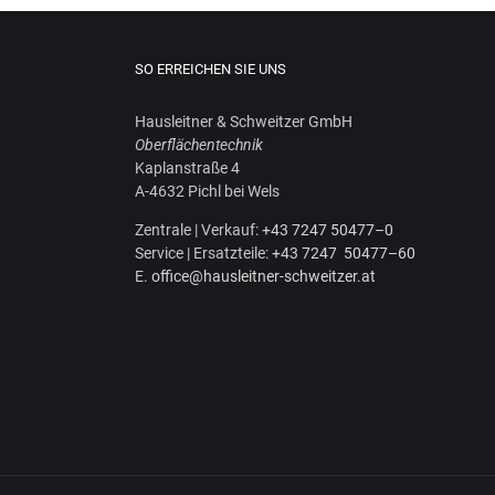
SO ERREICHEN SIE UNS
Haus­leit­ner & Schweit­zer GmbH
Ober­flä­chen­tech­nik
Kaplan­stra­ße 4
A‑4632 Pichl bei Wels
Zen­tra­le | Ver­kauf:
+43 7247 50477–0
Ser­vice | Ersatz­tei­le:
+43 7247 50477–60
E.
office@hausleitner-schweitzer.at